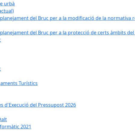
ge urbà
ctual)
planejament del Bruc per a la modificació de la normativa re
planejament del Bruc per a la protecció de certs àmbits del
t
c
jaments Turístics
ses d'Execució del Pressupost 2026
Dalt
nformàtic 2021