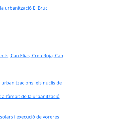
la urbanització El Bruc
nts, Can Elias, Creu Roja, Can
 urbanitzacions, els nuclis de
a l'àmbit de la urbanització
solars i execució de voreres