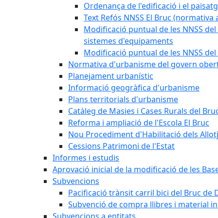
Ordenança de l'edificació i el paisat
Text Refós NNSS El Bruc (normativa a
Modificació puntual de les NNSS del 
sistemes d'equipaments
Modificació puntual de les NNSS del 
Normativa d'urbanisme del govern ober
Planejament urbanístic
Informació geogràfica d'urbanisme
Plans territorials d'urbanisme
Catàleg de Masies i Cases Rurals del Bru
Reforma i ampliació de l'Escola El Bruc
Nou Procediment d'Habilitació dels Allot
Cessions Patrimoni de l'Estat
Informes i estudis
Aprovació inicial de la modificació de les Ba
Subvencions
Pacificació trànsit carril bici del Bruc de 
Subvenció de compra llibres i material i
Subvencions a entitats