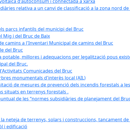
tovoltaica d'autoconsum i connectada a xarxa
àries relativa a un canvi de classificació a la zona nord de 
ls parcs infantils del municipi del Bruc
l Mig i del Bruc de Baix
e camins a l'Inventari Municipal de camins del Bruc
le del Bruc
potable, millores i adequacions per legalització pous existe
pal del Bruc.
d'Activitats Comunicades del Bruc
arbres monumentals d'interès local (AIL)
itació de mesures de prevenció dels incendis forestals a les
ons situats en terrenys forestals .
puntual de les “normes subsidiàries de planejament del Bruc 
 neteja de terrenys, solars i construccions, tancament de 
 i edificació