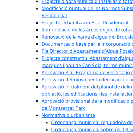
Projecte d'obra pública d'Instal·lació fo
Modificació puntual de les Normes Subsidi
Residencial
Projecte Urbanització Bruc Residencial
Remodelació de les àrees de joc de tots e
Renovació de la xarxa d'aigua del Bruc de
Documentació base per la incorporació d
Pla Director d'Abastament d'Aigua Potab
Projecte constructiu. Abastament d'aigua 
marques i pou de Can Solà, terme munici
Aprovació Pla i Programa de Verificació 
Aprovació definitiva per la declaració d'
Aprovació inicialment del plànol de delim
població, les edificacions i les instal·laci
Aprovació provisional de la modificació 
de Montserrat Parc
Normativa d'urbanisme
Ordenança municipal reguladora de la
Ordenança municipal sobre ús del sòl