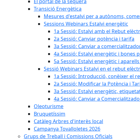
El portal de la sequera
Transició Energètica
Mesures d'estalvi per a autònoms, come
Sessions Webinars Estalvi energètic
1a Sessió: Estalvi amb el Rebut elèctr
2a Sessió: Canviar potència i tarifa
3a Sessió: Canviar a comercialitzad
4a Sessió: Estalvi energètic i bones 
5a Sessió: Estalvi energètic i aparells
Sessió Webinars Estalvi en el rebut elèctr
1a Sessió: Introducció, conèixer el reb
2a Sessió: Modificar la Potència i Tar
3a Sessió: Estalvi energètic, etique
4a Sessió: Canviar a Comercialitzad
Oleoturisme
Bruquetíssim
Catàleg Arbres d'interès local
Campanya Tovalloletes 2026
Grups de Treball i Comissions Oficials