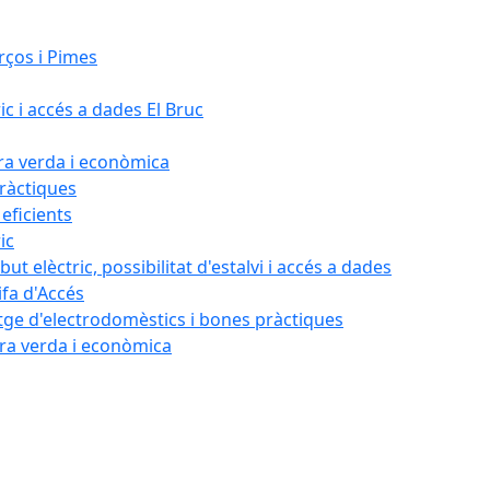
rços i Pimes
ic i accés a dades El Bruc
ora verda i econòmica
pràctiques
 eficients
ic
ut elèctric, possibilitat d'estalvi i accés a dades
ifa d'Accés
tatge d'electrodomèstics i bones pràctiques
ora verda i econòmica