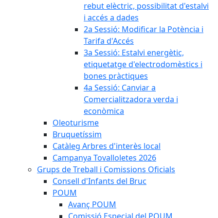
rebut elèctric, possibilitat d'estalvi
i accés a dades
2a Sessió: Modificar la Potència i
Tarifa d'Accés
3a Sessió: Estalvi energètic,
etiquetatge d'electrodomèstics i
bones pràctiques
4a Sessió: Canviar a
Comercialitzadora verda i
econòmica
Oleoturisme
Bruquetíssim
Catàleg Arbres d'interès local
Campanya Tovalloletes 2026
Grups de Treball i Comissions Oficials
Consell d'Infants del Bruc
POUM
Avanç POUM
Comissió Especial del POUM