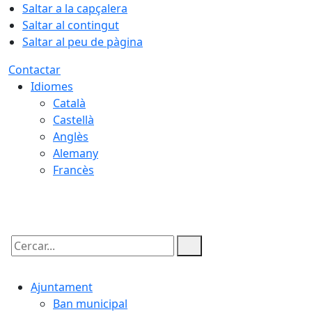
Saltar a la capçalera
Saltar al contingut
Saltar al peu de pàgina
Contactar
Idiomes
Català
Castellà
Anglès
Alemany
Francès
08.08.2026 | 05:36
Cercar:
Ajuntament
Ban municipal