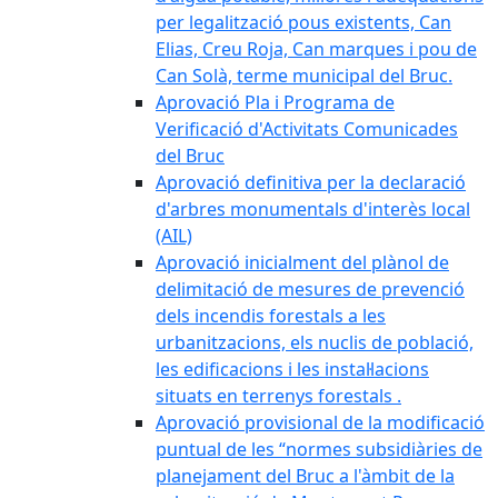
per legalització pous existents, Can
Elias, Creu Roja, Can marques i pou de
Can Solà, terme municipal del Bruc.
Aprovació Pla i Programa de
Verificació d'Activitats Comunicades
del Bruc
Aprovació definitiva per la declaració
d'arbres monumentals d'interès local
(AIL)
Aprovació inicialment del plànol de
delimitació de mesures de prevenció
dels incendis forestals a les
urbanitzacions, els nuclis de població,
les edificacions i les instal·lacions
situats en terrenys forestals .
Aprovació provisional de la modificació
puntual de les “normes subsidiàries de
planejament del Bruc a l'àmbit de la