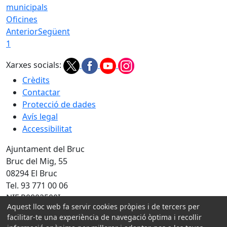
Oficines
Anterior
Següent
1
Xarxes socials:
Crèdits
Contactar
Protecció de dades
Avís legal
Accessibilitat
Ajuntament del Bruc
Bruc del Mig, 55
08294 El Bruc
Tel. 93 771 00 06
NIF P0802500I
Aquest lloc web fa servir cookies pròpies i de tercers per
facilitar-te una experiència de navegació òptima i recollir
Amb la col·laboració de: