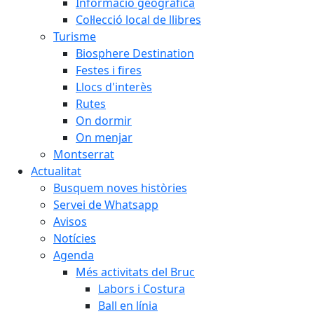
Informació geogràfica
Col·lecció local de llibres
Turisme
Biosphere Destination
Festes i fires
Llocs d'interès
Rutes
On dormir
On menjar
Montserrat
Actualitat
Busquem noves històries
Servei de Whatsapp
Avisos
Notícies
Agenda
Més activitats del Bruc
Labors i Costura
Ball en línia