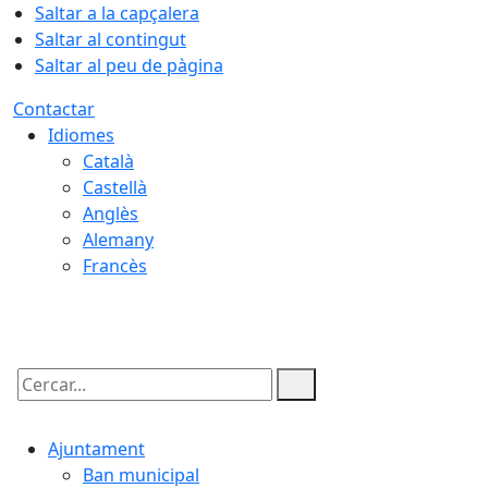
Saltar a la capçalera
Saltar al contingut
Saltar al peu de pàgina
Contactar
Idiomes
Català
Castellà
Anglès
Alemany
Francès
07.08.2026 | 07:49
Cercar:
Ajuntament
Ban municipal