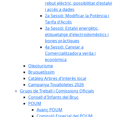
rebut elèctric, possibilitat d'estalvi
i accés a dades
2a Sessió: Modificar la Potència i
Tarifa d'Accés
3a Sessió: Estalvi energètic,
etiquetatge d'electrodomèstics i
bones pràctiques
4a Sessió: Canviar a
Comercialitzadora verda i
econòmica
Oleoturisme
Bruquetíssim
Catàleg Arbres d'interès local
Campanya Tovalloletes 2026
Grups de Treball i Comissions Oficials
Consell d'Infants del Bruc
POUM
Avanç POUM
Comissió Especial del POUM