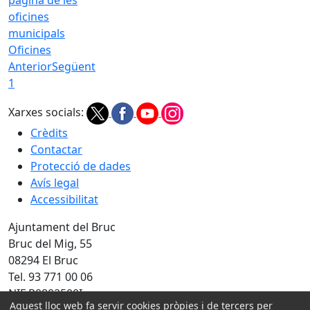
Oficines
Anterior
Següent
1
Xarxes socials:
Crèdits
Contactar
Protecció de dades
Avís legal
Accessibilitat
Ajuntament del Bruc
Bruc del Mig, 55
08294 El Bruc
Tel. 93 771 00 06
NIF P0802500I
Aquest lloc web fa servir cookies pròpies i de tercers per