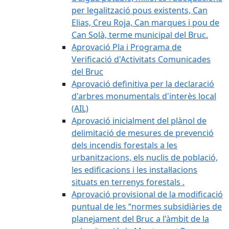
per legalització pous existents, Can
Elias, Creu Roja, Can marques i pou de
Can Solà, terme municipal del Bruc.
Aprovació Pla i Programa de
Verificació d'Activitats Comunicades
del Bruc
Aprovació definitiva per la declaració
d'arbres monumentals d'interès local
(AIL)
Aprovació inicialment del plànol de
delimitació de mesures de prevenció
dels incendis forestals a les
urbanitzacions, els nuclis de població,
les edificacions i les instal·lacions
situats en terrenys forestals .
Aprovació provisional de la modificació
puntual de les “normes subsidiàries de
planejament del Bruc a l'àmbit de la