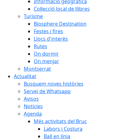
Informació geogràfica
Col·lecció local de llibres
Turisme
Biosphere Destination
Festes i fires
Llocs d'interès
Rutes
On dormir
On menjar
Montserrat
Actualitat
Busquem noves històries
Servei de Whatsapp
Avisos
Notícies
Agenda
Més activitats del Bruc
Labors i Costura
Ball en línia