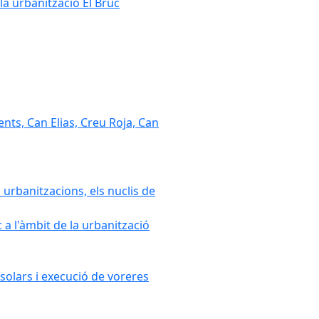
la urbanització El Bruc
nts, Can Elias, Creu Roja, Can
 urbanitzacions, els nuclis de
a l'àmbit de la urbanització
solars i execució de voreres