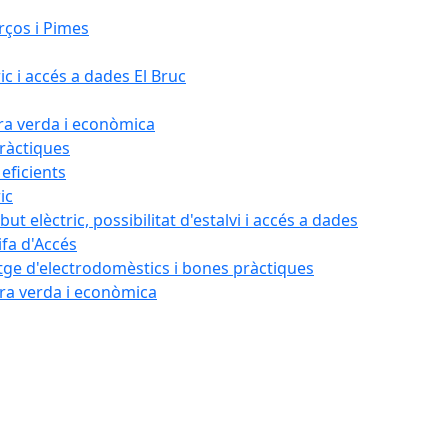
rços i Pimes
ic i accés a dades El Bruc
ora verda i econòmica
pràctiques
 eficients
ic
ut elèctric, possibilitat d'estalvi i accés a dades
ifa d'Accés
tatge d'electrodomèstics i bones pràctiques
ora verda i econòmica