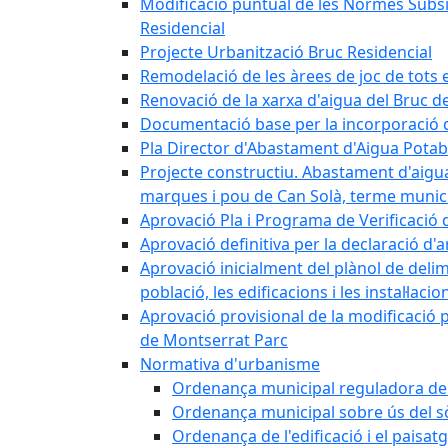
Modificació puntual de les Normes Subsidi
Residencial
Projecte Urbanització Bruc Residencial
Remodelació de les àrees de joc de tots e
Renovació de la xarxa d'aigua del Bruc de
Documentació base per la incorporació d
Pla Director d'Abastament d'Aigua Potab
Projecte constructiu. Abastament d'aigua 
marques i pou de Can Solà, terme munici
Aprovació Pla i Programa de Verificació 
Aprovació definitiva per la declaració d'
Aprovació inicialment del plànol de delim
població, les edificacions i les instal·laci
Aprovació provisional de la modificació 
de Montserrat Parc
Normativa d'urbanisme
Ordenança municipal reguladora de la
Ordenança municipal sobre ús del sòl
Ordenança de l'edificació i el paisat