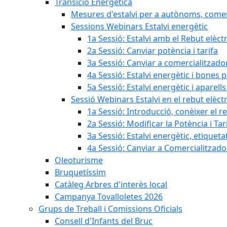
Transició Energètica
Mesures d'estalvi per a autònoms, come
Sessions Webinars Estalvi energètic
1a Sessió: Estalvi amb el Rebut elèctr
2a Sessió: Canviar potència i tarifa
3a Sessió: Canviar a comercialitzad
4a Sessió: Estalvi energètic i bones 
5a Sessió: Estalvi energètic i aparells
Sessió Webinars Estalvi en el rebut elèctr
1a Sessió: Introducció, conèixer el reb
2a Sessió: Modificar la Potència i Tar
3a Sessió: Estalvi energètic, etique
4a Sessió: Canviar a Comercialitzad
Oleoturisme
Bruquetíssim
Catàleg Arbres d'interès local
Campanya Tovalloletes 2026
Grups de Treball i Comissions Oficials
Consell d'Infants del Bruc