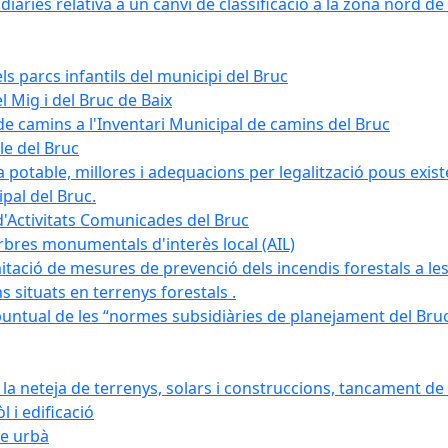
àries relativa a un canvi de classificació a la zona nord de 
ls parcs infantils del municipi del Bruc
l Mig i del Bruc de Baix
e camins a l'Inventari Municipal de camins del Bruc
le del Bruc
potable, millores i adequacions per legalització pous existe
pal del Bruc.
d'Activitats Comunicades del Bruc
arbres monumentals d'interès local (AIL)
itació de mesures de prevenció dels incendis forestals a les
ons situats en terrenys forestals .
puntual de les “normes subsidiàries de planejament del Bruc 
 neteja de terrenys, solars i construccions, tancament de 
 i edificació
ge urbà