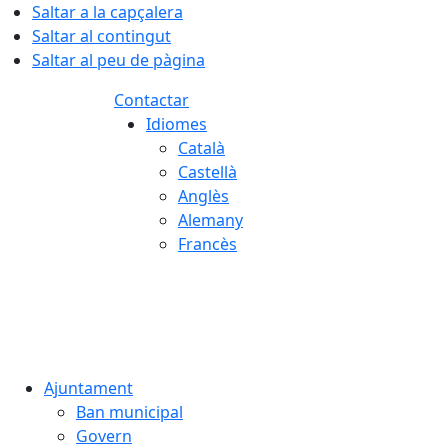
Saltar a la capçalera
Saltar al contingut
Saltar al peu de pàgina
Contactar
Idiomes
Català
Castellà
Anglès
Alemany
Francès
08.08.2026 | 08:51
Ajuntament
Ban municipal
Govern