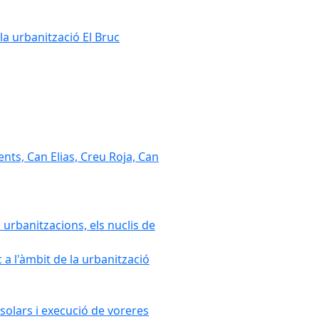
la urbanització El Bruc
nts, Can Elias, Creu Roja, Can
 urbanitzacions, els nuclis de
a l'àmbit de la urbanització
solars i execució de voreres