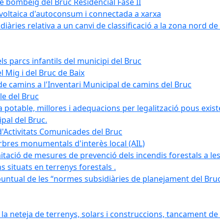
de bombeig del Bruc Residencial Fase II
tovoltaica d'autoconsum i connectada a xarxa
àries relativa a un canvi de classificació a la zona nord de 
ls parcs infantils del municipi del Bruc
l Mig i del Bruc de Baix
e camins a l'Inventari Municipal de camins del Bruc
le del Bruc
potable, millores i adequacions per legalització pous existe
pal del Bruc.
d'Activitats Comunicades del Bruc
arbres monumentals d'interès local (AIL)
itació de mesures de prevenció dels incendis forestals a les
ons situats en terrenys forestals .
puntual de les “normes subsidiàries de planejament del Bruc 
 neteja de terrenys, solars i construccions, tancament de 