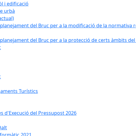
 i edificació
ge urbà
ctual)
planejament del Bruc per a la modificació de la normativa re
planejament del Bruc per a la protecció de certs àmbits del
t
c
jaments Turístics
ses d'Execució del Pressupost 2026
Dalt
nformàtic 2021