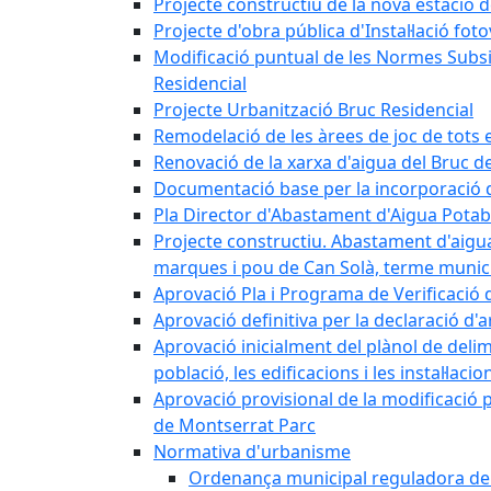
Projecte constructiu de la nova estació 
Projecte d'obra pública d'Instal·lació fo
Modificació puntual de les Normes Subsidi
Residencial
Projecte Urbanització Bruc Residencial
Remodelació de les àrees de joc de tots e
Renovació de la xarxa d'aigua del Bruc de
Documentació base per la incorporació d
Pla Director d'Abastament d'Aigua Potab
Projecte constructiu. Abastament d'aigua 
marques i pou de Can Solà, terme munici
Aprovació Pla i Programa de Verificació 
Aprovació definitiva per la declaració d'
Aprovació inicialment del plànol de delim
població, les edificacions i les instal·laci
Aprovació provisional de la modificació 
de Montserrat Parc
Normativa d'urbanisme
Ordenança municipal reguladora de la