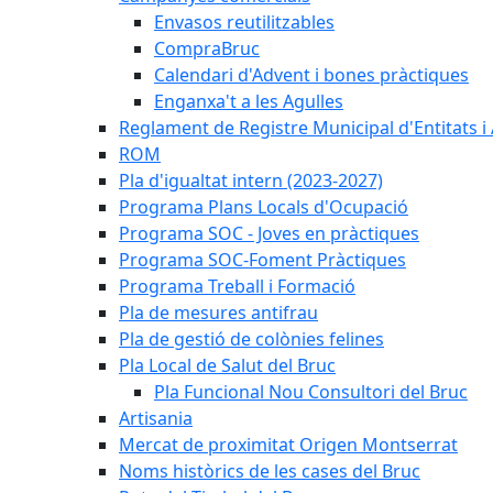
Envasos reutilitzables
CompraBruc
Calendari d'Advent i bones pràctiques
Enganxa't a les Agulles
Reglament de Registre Municipal d'Entitats i
ROM
Pla d'igualtat intern (2023-2027)
Programa Plans Locals d'Ocupació
Programa SOC - Joves en pràctiques
Programa SOC-Foment Pràctiques
Programa Treball i Formació
Pla de mesures antifrau
Pla de gestió de colònies felines
Pla Local de Salut del Bruc
Pla Funcional Nou Consultori del Bruc
Artisania
Mercat de proximitat Origen Montserrat
Noms històrics de les cases del Bruc