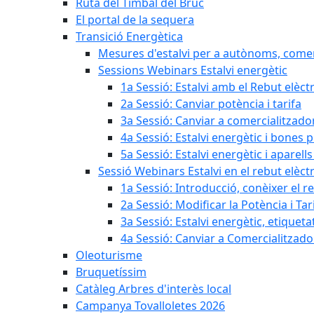
Ruta del Timbal del Bruc
El portal de la sequera
Transició Energètica
Mesures d'estalvi per a autònoms, come
Sessions Webinars Estalvi energètic
1a Sessió: Estalvi amb el Rebut elèctr
2a Sessió: Canviar potència i tarifa
3a Sessió: Canviar a comercialitzad
4a Sessió: Estalvi energètic i bones 
5a Sessió: Estalvi energètic i aparells
Sessió Webinars Estalvi en el rebut elèctr
1a Sessió: Introducció, conèixer el reb
2a Sessió: Modificar la Potència i Tar
3a Sessió: Estalvi energètic, etique
4a Sessió: Canviar a Comercialitzad
Oleoturisme
Bruquetíssim
Catàleg Arbres d'interès local
Campanya Tovalloletes 2026