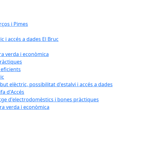
rços i Pimes
ic i accés a dades El Bruc
ora verda i econòmica
pràctiques
 eficients
ic
ut elèctric, possibilitat d'estalvi i accés a dades
ifa d'Accés
tatge d'electrodomèstics i bones pràctiques
ora verda i econòmica