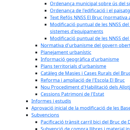
Ordenança municipal sobre ús del sòl
Ordenança de l'edificació i el paisat
Text Refós NNSS El Bruc (normativa a
Modificació puntual de les NNSS del 
sistemes d'equipaments
Modificació puntual de les NNSS del 
Normativa d'urbanisme del govern ober
Planejament urbanístic
Informació geogràfica d'urbanisme
Plans territorials d'urbanisme
Catàleg de Masies i Cases Rurals del Bru
Reforma i ampliació de l'Escola El Bruc
Nou Procediment d'Habilitació dels Allot
Cessions Patrimoni de l'Estat
Informes i estudis
Aprovació inicial de la modificació de les Ba
Subvencions
Pacificació trànsit carril bici del Bruc de 
Subvenció de compra llibres i material i