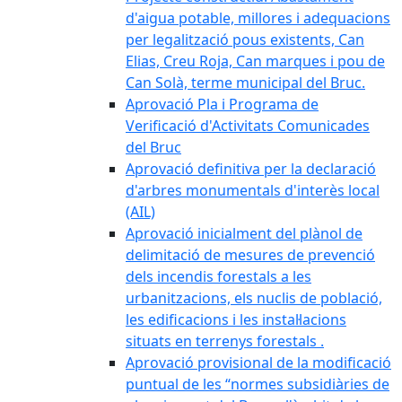
d'aigua potable, millores i adequacions
per legalització pous existents, Can
Elias, Creu Roja, Can marques i pou de
Can Solà, terme municipal del Bruc.
Aprovació Pla i Programa de
Verificació d'Activitats Comunicades
del Bruc
Aprovació definitiva per la declaració
d'arbres monumentals d'interès local
(AIL)
Aprovació inicialment del plànol de
delimitació de mesures de prevenció
dels incendis forestals a les
urbanitzacions, els nuclis de població,
les edificacions i les instal·lacions
situats en terrenys forestals .
Aprovació provisional de la modificació
puntual de les “normes subsidiàries de