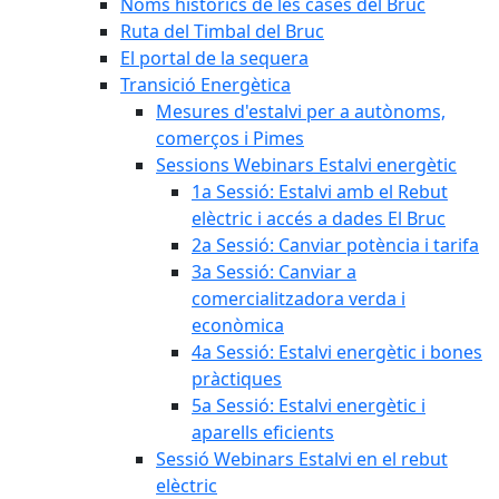
Noms històrics de les cases del Bruc
Ruta del Timbal del Bruc
El portal de la sequera
Transició Energètica
Mesures d'estalvi per a autònoms,
comerços i Pimes
Sessions Webinars Estalvi energètic
1a Sessió: Estalvi amb el Rebut
elèctric i accés a dades El Bruc
2a Sessió: Canviar potència i tarifa
3a Sessió: Canviar a
comercialitzadora verda i
econòmica
4a Sessió: Estalvi energètic i bones
pràctiques
5a Sessió: Estalvi energètic i
aparells eficients
Sessió Webinars Estalvi en el rebut
elèctric