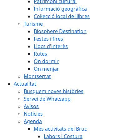
Patrimoni cultural
Informació geogràfica
Col·lecció local de llibres
Turisme
Biosphere Destination
Festes i fires
Llocs d'interès
Rutes
On dormir
On menjar
Montserrat
Actualitat
Busquem noves històries
Servei de Whatsapp
Avisos
Notícies
Agenda
Més activitats del Bruc
Labors i Costura