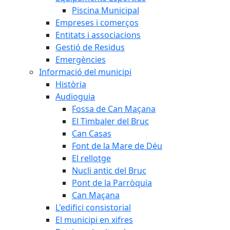
Piscina Municipal
Empreses i comerços
Entitats i associacions
Gestió de Residus
Emergències
Informació del municipi
Història
Audioguia
Fossa de Can Maçana
El Timbaler del Bruc
Can Casas
Font de la Mare de Déu
El rellotge
Nucli antic del Bruc
Pont de la Parròquia
Can Maçana
L'edifici consistorial
El municipi en xifres