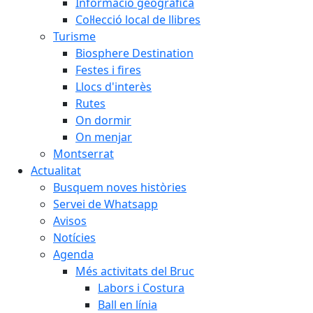
Informació geogràfica
Col·lecció local de llibres
Turisme
Biosphere Destination
Festes i fires
Llocs d'interès
Rutes
On dormir
On menjar
Montserrat
Actualitat
Busquem noves històries
Servei de Whatsapp
Avisos
Notícies
Agenda
Més activitats del Bruc
Labors i Costura
Ball en línia