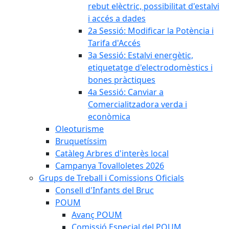
rebut elèctric, possibilitat d'estalvi
i accés a dades
2a Sessió: Modificar la Potència i
Tarifa d'Accés
3a Sessió: Estalvi energètic,
etiquetatge d'electrodomèstics i
bones pràctiques
4a Sessió: Canviar a
Comercialitzadora verda i
econòmica
Oleoturisme
Bruquetíssim
Catàleg Arbres d'interès local
Campanya Tovalloletes 2026
Grups de Treball i Comissions Oficials
Consell d'Infants del Bruc
POUM
Avanç POUM
Comissió Especial del POUM