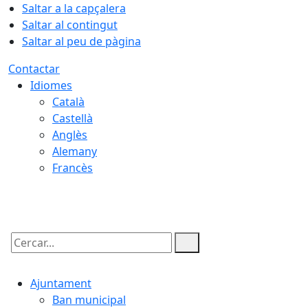
Saltar a la capçalera
Saltar al contingut
Saltar al peu de pàgina
Contactar
Idiomes
Català
Castellà
Anglès
Alemany
Francès
10.08.2026 | 04:38
Cercar:
Ajuntament
Ban municipal