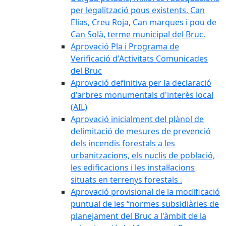
per legalització pous existents, Can
Elias, Creu Roja, Can marques i pou de
Can Solà, terme municipal del Bruc.
Aprovació Pla i Programa de
Verificació d'Activitats Comunicades
del Bruc
Aprovació definitiva per la declaració
d'arbres monumentals d'interès local
(AIL)
Aprovació inicialment del plànol de
delimitació de mesures de prevenció
dels incendis forestals a les
urbanitzacions, els nuclis de població,
les edificacions i les instal·lacions
situats en terrenys forestals .
Aprovació provisional de la modificació
puntual de les “normes subsidiàries de
planejament del Bruc a l'àmbit de la