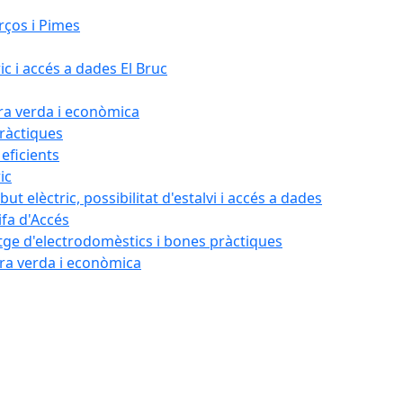
rços i Pimes
ic i accés a dades El Bruc
ora verda i econòmica
pràctiques
 eficients
ic
ut elèctric, possibilitat d'estalvi i accés a dades
ifa d'Accés
tatge d'electrodomèstics i bones pràctiques
ora verda i econòmica