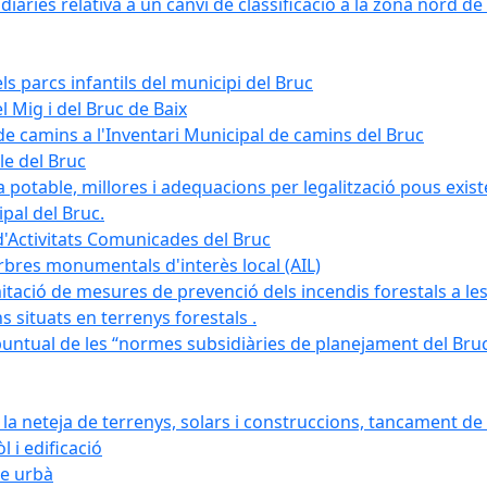
àries relativa a un canvi de classificació a la zona nord de 
ls parcs infantils del municipi del Bruc
l Mig i del Bruc de Baix
e camins a l'Inventari Municipal de camins del Bruc
le del Bruc
potable, millores i adequacions per legalització pous existe
pal del Bruc.
d'Activitats Comunicades del Bruc
arbres monumentals d'interès local (AIL)
itació de mesures de prevenció dels incendis forestals a les
ons situats en terrenys forestals .
puntual de les “normes subsidiàries de planejament del Bruc 
 neteja de terrenys, solars i construccions, tancament de 
 i edificació
ge urbà