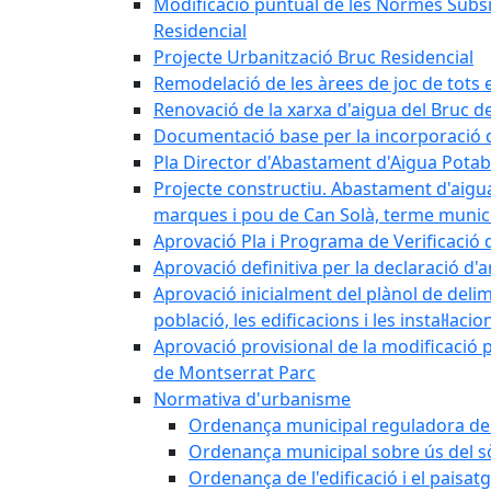
Modificació puntual de les Normes Subsidi
Residencial
Projecte Urbanització Bruc Residencial
Remodelació de les àrees de joc de tots e
Renovació de la xarxa d'aigua del Bruc de
Documentació base per la incorporació d
Pla Director d'Abastament d'Aigua Potab
Projecte constructiu. Abastament d'aigua 
marques i pou de Can Solà, terme munici
Aprovació Pla i Programa de Verificació 
Aprovació definitiva per la declaració d'
Aprovació inicialment del plànol de delim
població, les edificacions i les instal·laci
Aprovació provisional de la modificació 
de Montserrat Parc
Normativa d'urbanisme
Ordenança municipal reguladora de la
Ordenança municipal sobre ús del sòl
Ordenança de l'edificació i el paisat