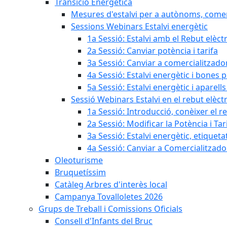
Transició Energètica
Mesures d'estalvi per a autònoms, come
Sessions Webinars Estalvi energètic
1a Sessió: Estalvi amb el Rebut elèctr
2a Sessió: Canviar potència i tarifa
3a Sessió: Canviar a comercialitzad
4a Sessió: Estalvi energètic i bones 
5a Sessió: Estalvi energètic i aparells
Sessió Webinars Estalvi en el rebut elèctr
1a Sessió: Introducció, conèixer el reb
2a Sessió: Modificar la Potència i Tar
3a Sessió: Estalvi energètic, etique
4a Sessió: Canviar a Comercialitzad
Oleoturisme
Bruquetíssim
Catàleg Arbres d'interès local
Campanya Tovalloletes 2026
Grups de Treball i Comissions Oficials
Consell d'Infants del Bruc