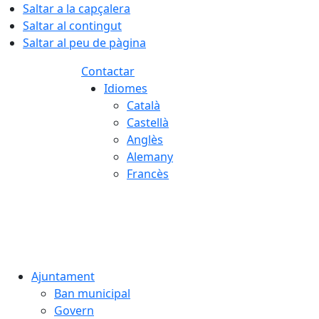
Saltar a la capçalera
Saltar al contingut
Saltar al peu de pàgina
Contactar
Idiomes
Català
Castellà
Anglès
Alemany
Francès
08.08.2026 | 11:48
Ajuntament
Ban municipal
Govern