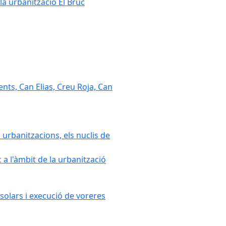
la urbanització El Bruc
nts, Can Elias, Creu Roja, Can
 urbanitzacions, els nuclis de
a l'àmbit de la urbanització
solars i execució de voreres