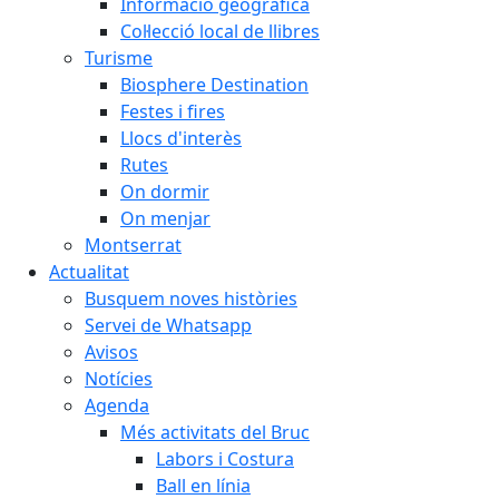
Informació geogràfica
Col·lecció local de llibres
Turisme
Biosphere Destination
Festes i fires
Llocs d'interès
Rutes
On dormir
On menjar
Montserrat
Actualitat
Busquem noves històries
Servei de Whatsapp
Avisos
Notícies
Agenda
Més activitats del Bruc
Labors i Costura
Ball en línia