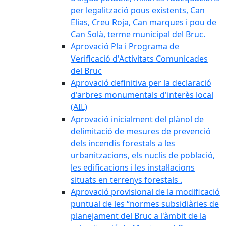
per legalització pous existents, Can
Elias, Creu Roja, Can marques i pou de
Can Solà, terme municipal del Bruc.
Aprovació Pla i Programa de
Verificació d'Activitats Comunicades
del Bruc
Aprovació definitiva per la declaració
d'arbres monumentals d'interès local
(AIL)
Aprovació inicialment del plànol de
delimitació de mesures de prevenció
dels incendis forestals a les
urbanitzacions, els nuclis de població,
les edificacions i les instal·lacions
situats en terrenys forestals .
Aprovació provisional de la modificació
puntual de les “normes subsidiàries de
planejament del Bruc a l'àmbit de la