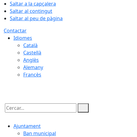
Saltar a la capçalera
Saltar al contingut
Saltar al peu de pàgina
Contactar
Idiomes
Català
Castellà
Anglès
Alemany
Francès
06.08.2026 | 16:42
Cercar:
Ajuntament
Ban municipal