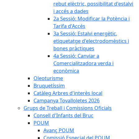
rebut elèctric, possibilitat d'estalvi
i accés a dades
2a Sessió: Modificar la Potència i
Tarifa d'Accés
3a Sessió: Estalvi energètic,
etiquetatge d'electrodomèstics i
bones pràctiques
4a Sessió: Canviar a
Comercialitzadora verda i
econòmica
Oleoturisme
Bruquetíssim
Catàleg Arbres d'interès local
Campanya Tovalloletes 2026
Grups de Treball i Comissions Oficials
Consell d'Infants del Bruc
POUM
Avanç POUM
Comissió Especial del POUM