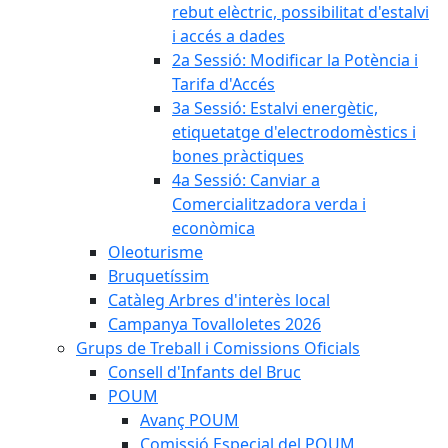
rebut elèctric, possibilitat d'estalvi
i accés a dades
2a Sessió: Modificar la Potència i
Tarifa d'Accés
3a Sessió: Estalvi energètic,
etiquetatge d'electrodomèstics i
bones pràctiques
4a Sessió: Canviar a
Comercialitzadora verda i
econòmica
Oleoturisme
Bruquetíssim
Catàleg Arbres d'interès local
Campanya Tovalloletes 2026
Grups de Treball i Comissions Oficials
Consell d'Infants del Bruc
POUM
Avanç POUM
Comissió Especial del POUM