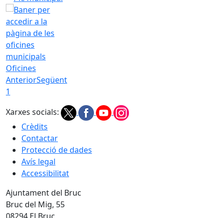
Oficines
Anterior
Següent
1
Xarxes socials:
Crèdits
Contactar
Protecció de dades
Avís legal
Accessibilitat
Ajuntament del Bruc
Bruc del Mig, 55
08294 El Bruc