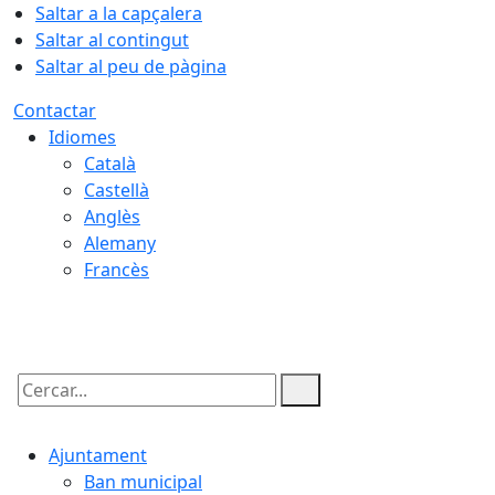
Saltar a la capçalera
Saltar al contingut
Saltar al peu de pàgina
Contactar
Idiomes
Català
Castellà
Anglès
Alemany
Francès
06.08.2026 | 14:03
Cercar:
Ajuntament
Ban municipal