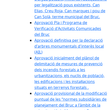
per legalització pous existents, Can
Elias, Creu Roja, Can marques i pou de
Can Solà, terme municipal del Bruc.
Aprovació Pla i Programa de
Verificació d'Activitats Comunicades
del Bruc
Aprovació definitiva per la declaració
d'arbres monumentals d'interès local
(AIL)
Aprovació inicialment del plànol de
delimitació de mesures de prevenció
dels incendis forestals a les
urbanitzacions, els nuclis de població,
les edificacions i les instal·lacions
situats en terrenys forestals .
Aprovació provisional de la modificació
puntual de les “normes subsidiàries de
planejament del Bruc a l'àmbit de la