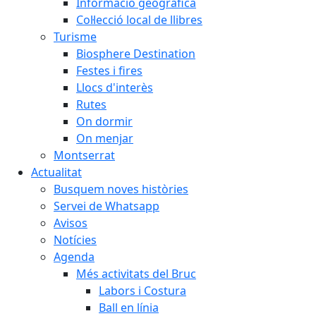
Informació geogràfica
Col·lecció local de llibres
Turisme
Biosphere Destination
Festes i fires
Llocs d'interès
Rutes
On dormir
On menjar
Montserrat
Actualitat
Busquem noves històries
Servei de Whatsapp
Avisos
Notícies
Agenda
Més activitats del Bruc
Labors i Costura
Ball en línia