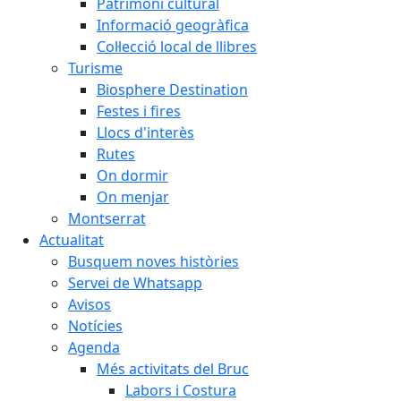
Patrimoni cultural
Informació geogràfica
Col·lecció local de llibres
Turisme
Biosphere Destination
Festes i fires
Llocs d'interès
Rutes
On dormir
On menjar
Montserrat
Actualitat
Busquem noves històries
Servei de Whatsapp
Avisos
Notícies
Agenda
Més activitats del Bruc
Labors i Costura