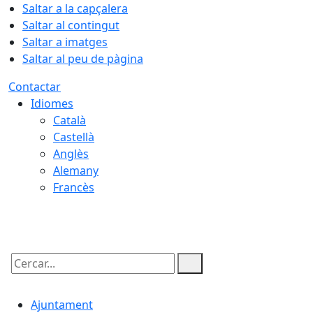
Saltar a la capçalera
Saltar al contingut
Saltar a imatges
Saltar al peu de pàgina
Contactar
Idiomes
Català
Castellà
Anglès
Alemany
Francès
07.08.2026 | 19:40
Cercar:
Ajuntament