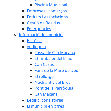
Piscina Municipal
Empreses i comerços
Entitats i associacions
Gestió de Residus
Emergències
Informació del municipi
Història
Audioguia
Fossa de Can Maçana
El Timbaler del Bruc
Can Casas
Font de la Mare de Déu
El rellotge
Nucli antic del Bruc
Pont de la Parròquia
Can Maçana
L'edifici consistorial
El municipi en xifres