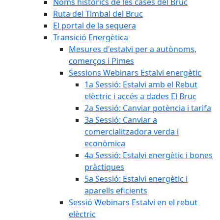
Noms històrics de les cases del Bruc
Ruta del Timbal del Bruc
El portal de la sequera
Transició Energètica
Mesures d'estalvi per a autònoms,
comerços i Pimes
Sessions Webinars Estalvi energètic
1a Sessió: Estalvi amb el Rebut
elèctric i accés a dades El Bruc
2a Sessió: Canviar potència i tarifa
3a Sessió: Canviar a
comercialitzadora verda i
econòmica
4a Sessió: Estalvi energètic i bones
pràctiques
5a Sessió: Estalvi energètic i
aparells eficients
Sessió Webinars Estalvi en el rebut
elèctric