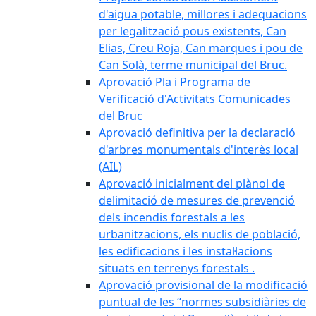
d'aigua potable, millores i adequacions
per legalització pous existents, Can
Elias, Creu Roja, Can marques i pou de
Can Solà, terme municipal del Bruc.
Aprovació Pla i Programa de
Verificació d'Activitats Comunicades
del Bruc
Aprovació definitiva per la declaració
d'arbres monumentals d'interès local
(AIL)
Aprovació inicialment del plànol de
delimitació de mesures de prevenció
dels incendis forestals a les
urbanitzacions, els nuclis de població,
les edificacions i les instal·lacions
situats en terrenys forestals .
Aprovació provisional de la modificació
puntual de les “normes subsidiàries de