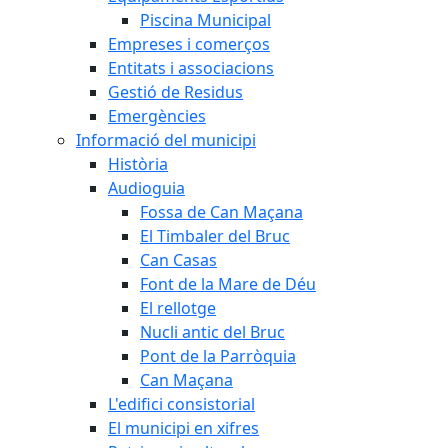
Piscina Municipal
Empreses i comerços
Entitats i associacions
Gestió de Residus
Emergències
Informació del municipi
Història
Audioguia
Fossa de Can Maçana
El Timbaler del Bruc
Can Casas
Font de la Mare de Déu
El rellotge
Nucli antic del Bruc
Pont de la Parròquia
Can Maçana
L'edifici consistorial
El municipi en xifres