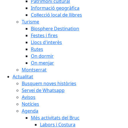
Patrimoni cultural
Informació geogràfica
Col·lecció local de llibres
Turisme
Biosphere Destination
Festes i fires
Llocs d'interès
Rutes
On dormir
On menjar
Montserrat
Actualitat
Busquem noves històries
Servei de Whatsapp
Avisos
Notícies
Agenda
Més activitats del Bruc
Labors i Costura