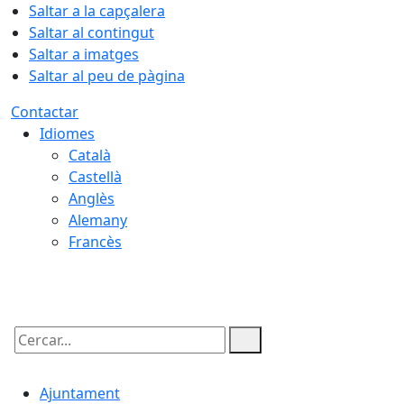
Saltar a la capçalera
Saltar al contingut
Saltar a imatges
Saltar al peu de pàgina
Contactar
Idiomes
Català
Castellà
Anglès
Alemany
Francès
07.08.2026 | 20:10
Cercar:
Ajuntament