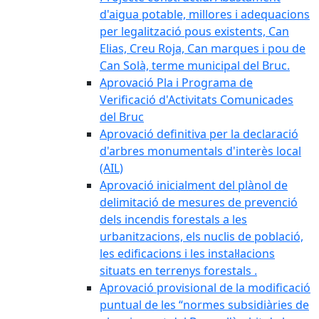
d'aigua potable, millores i adequacions
per legalització pous existents, Can
Elias, Creu Roja, Can marques i pou de
Can Solà, terme municipal del Bruc.
Aprovació Pla i Programa de
Verificació d'Activitats Comunicades
del Bruc
Aprovació definitiva per la declaració
d'arbres monumentals d'interès local
(AIL)
Aprovació inicialment del plànol de
delimitació de mesures de prevenció
dels incendis forestals a les
urbanitzacions, els nuclis de població,
les edificacions i les instal·lacions
situats en terrenys forestals .
Aprovació provisional de la modificació
puntual de les “normes subsidiàries de