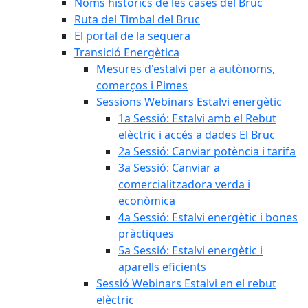
Noms històrics de les cases del Bruc
Ruta del Timbal del Bruc
El portal de la sequera
Transició Energètica
Mesures d'estalvi per a autònoms,
comerços i Pimes
Sessions Webinars Estalvi energètic
1a Sessió: Estalvi amb el Rebut
elèctric i accés a dades El Bruc
2a Sessió: Canviar potència i tarifa
3a Sessió: Canviar a
comercialitzadora verda i
econòmica
4a Sessió: Estalvi energètic i bones
pràctiques
5a Sessió: Estalvi energètic i
aparells eficients
Sessió Webinars Estalvi en el rebut
elèctric