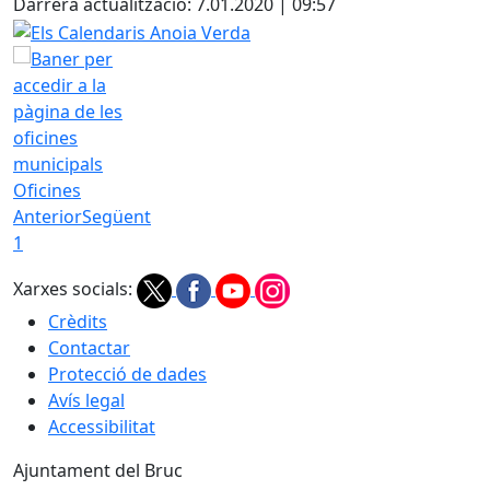
Darrera actualització: 7.01.2020 | 09:57
Els Calendaris Anoia Verda
Oficines
Anterior
Següent
1
Xarxes socials:
Crèdits
Contactar
Protecció de dades
Avís legal
Accessibilitat
Ajuntament del Bruc