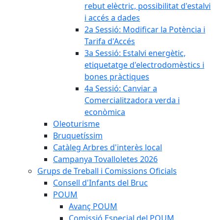
rebut elèctric, possibilitat d'estalvi
i accés a dades
2a Sessió: Modificar la Potència i
Tarifa d'Accés
3a Sessió: Estalvi energètic,
etiquetatge d'electrodomèstics i
bones pràctiques
4a Sessió: Canviar a
Comercialitzadora verda i
econòmica
Oleoturisme
Bruquetíssim
Catàleg Arbres d'interès local
Campanya Tovalloletes 2026
Grups de Treball i Comissions Oficials
Consell d'Infants del Bruc
POUM
Avanç POUM
Comissió Especial del POUM