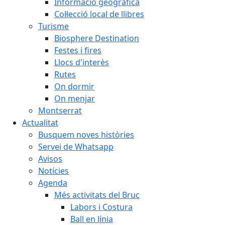
Informació geogràfica
Col·lecció local de llibres
Turisme
Biosphere Destination
Festes i fires
Llocs d'interès
Rutes
On dormir
On menjar
Montserrat
Actualitat
Busquem noves històries
Servei de Whatsapp
Avisos
Notícies
Agenda
Més activitats del Bruc
Labors i Costura
Ball en línia