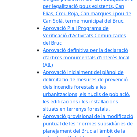
per legalització pous existents, Can
Elias, Creu Roja, Can marques i pou de
Can Solà, terme municipal del Bruc.
Aprovació Pla i Programa de
Verificació d'Activitats Comunicades
del Bruc
Aprovació definitiva per la declaració
d'arbres monumentals d'interès local
(AIL)
Aprovació inicialment del plànol de
delimitació de mesures de prevenció
dels incendis forestals a les
urbanitzacions, els nuclis de població,
les edificacions i les instal·lacions
situats en terrenys forestals .
Aprovació provisional de la modificació
puntual de les “normes subsidiàries de
planejament del Bruc a l'àmbit de la