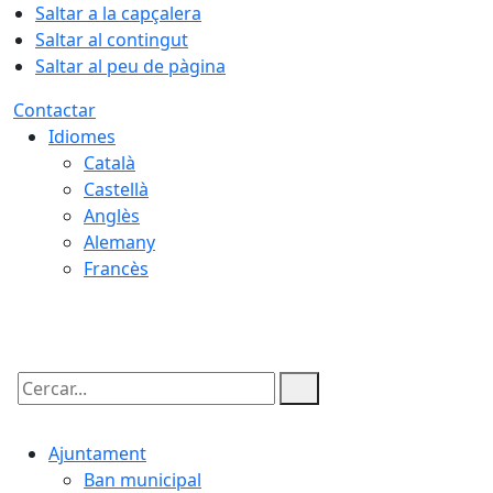
Saltar a la capçalera
Saltar al contingut
Saltar al peu de pàgina
Contactar
Idiomes
Català
Castellà
Anglès
Alemany
Francès
07.08.2026 | 03:15
Cercar:
Ajuntament
Ban municipal