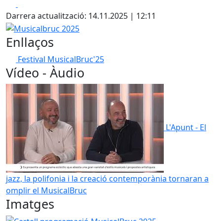
Facebook
X
Darrera actualització: 14.11.2025 | 12:11
Musicalbruc 2025
Enllaços
Festival MusicalBruc'25
Vídeo - Àudio
L'Apunt - El
jazz, la polifonia i la creació contemporània tornaran a
omplir el MusicalBruc
Imatges
Cartell programació MusicalBruc 2025