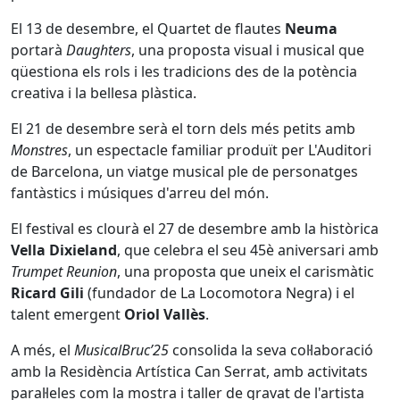
El 13 de desembre, el Quartet de flautes
Neuma
portarà
Daughters
, una proposta visual i musical que
qüestiona els rols i les tradicions des de la potència
creativa i la bellesa plàstica.
El 21 de desembre serà el torn dels més petits amb
Monstres
, un espectacle familiar produït per L'Auditori
de Barcelona, un viatge musical ple de personatges
fantàstics i músiques d'arreu del món.
El festival es clourà el 27 de desembre amb la històrica
Vella Dixieland
, que celebra el seu 45è aniversari amb
Trumpet Reunion
, una proposta que uneix el carismàtic
Ricard Gili
(fundador de La Locomotora Negra) i el
talent emergent
Oriol Vallès
.
A més, el
MusicalBruc’25
consolida la seva col·laboració
amb la Residència Artística Can Serrat, amb activitats
paral·leles com la mostra i taller de gravat de l'artista