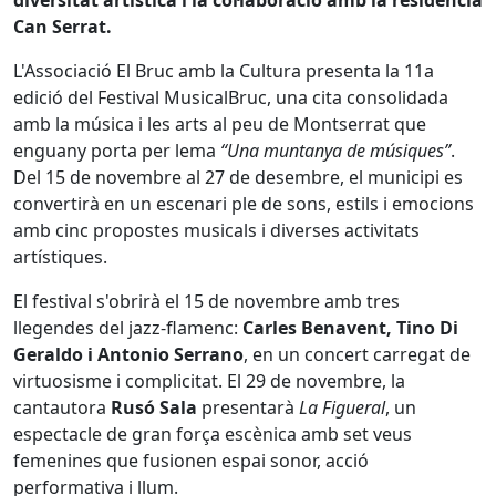
diversitat artística i la col·laboració amb la residència
Can Serrat.
L'Associació El Bruc amb la Cultura presenta la 11a
edició del Festival MusicalBruc, una cita consolidada
amb la música i les arts al peu de Montserrat que
enguany porta per lema
“Una muntanya de músiques”
.
Del 15 de novembre al 27 de desembre, el municipi es
convertirà en un escenari ple de sons, estils i emocions
amb cinc propostes musicals i diverses activitats
artístiques.
El festival s'obrirà el 15 de novembre amb tres
llegendes del jazz-flamenc:
Carles Benavent, Tino Di
Geraldo i Antonio Serrano
, en un concert carregat de
virtuosisme i complicitat. El 29 de novembre, la
cantautora
Rusó Sala
presentarà
La Figueral
, un
espectacle de gran força escènica amb set veus
femenines que fusionen espai sonor, acció
performativa i llum.