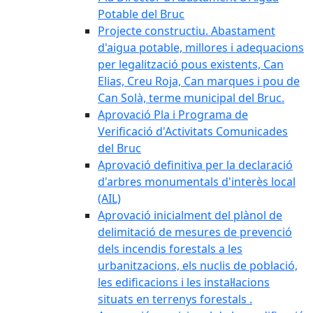
Potable del Bruc
Projecte constructiu. Abastament
d'aigua potable, millores i adequacions
per legalització pous existents, Can
Elias, Creu Roja, Can marques i pou de
Can Solà, terme municipal del Bruc.
Aprovació Pla i Programa de
Verificació d'Activitats Comunicades
del Bruc
Aprovació definitiva per la declaració
d'arbres monumentals d'interès local
(AIL)
Aprovació inicialment del plànol de
delimitació de mesures de prevenció
dels incendis forestals a les
urbanitzacions, els nuclis de població,
les edificacions i les instal·lacions
situats en terrenys forestals .