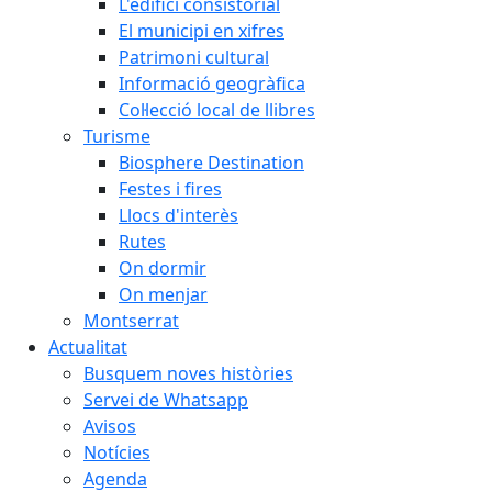
L'edifici consistorial
El municipi en xifres
Patrimoni cultural
Informació geogràfica
Col·lecció local de llibres
Turisme
Biosphere Destination
Festes i fires
Llocs d'interès
Rutes
On dormir
On menjar
Montserrat
Actualitat
Busquem noves històries
Servei de Whatsapp
Avisos
Notícies
Agenda