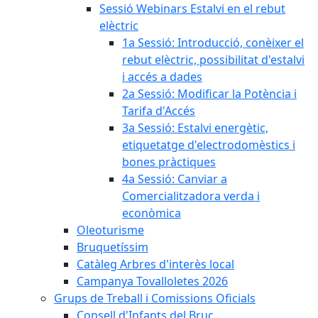
Sessió Webinars Estalvi en el rebut
elèctric
1a Sessió: Introducció, conèixer el
rebut elèctric, possibilitat d'estalvi
i accés a dades
2a Sessió: Modificar la Potència i
Tarifa d'Accés
3a Sessió: Estalvi energètic,
etiquetatge d'electrodomèstics i
bones pràctiques
4a Sessió: Canviar a
Comercialitzadora verda i
econòmica
Oleoturisme
Bruquetíssim
Catàleg Arbres d'interès local
Campanya Tovalloletes 2026
Grups de Treball i Comissions Oficials
Consell d'Infants del Bruc