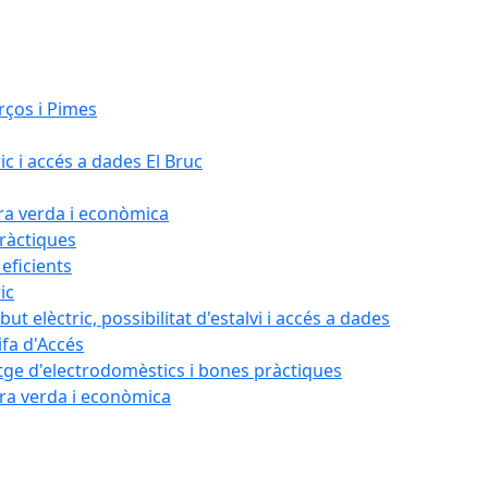
rços i Pimes
ic i accés a dades El Bruc
ora verda i econòmica
pràctiques
 eficients
ic
ut elèctric, possibilitat d'estalvi i accés a dades
ifa d'Accés
tatge d'electrodomèstics i bones pràctiques
ora verda i econòmica