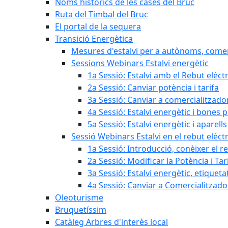
Noms històrics de les cases del Bruc
Ruta del Timbal del Bruc
El portal de la sequera
Transició Energètica
Mesures d'estalvi per a autònoms, come
Sessions Webinars Estalvi energètic
1a Sessió: Estalvi amb el Rebut elèctr
2a Sessió: Canviar potència i tarifa
3a Sessió: Canviar a comercialitzad
4a Sessió: Estalvi energètic i bones 
5a Sessió: Estalvi energètic i aparells
Sessió Webinars Estalvi en el rebut elèctr
1a Sessió: Introducció, conèixer el reb
2a Sessió: Modificar la Potència i Tar
3a Sessió: Estalvi energètic, etique
4a Sessió: Canviar a Comercialitzad
Oleoturisme
Bruquetíssim
Catàleg Arbres d'interès local