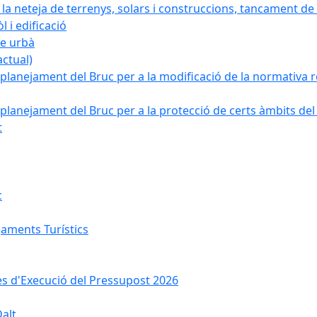
 neteja de terrenys, solars i construccions, tancament de 
 i edificació
ge urbà
ctual)
planejament del Bruc per a la modificació de la normativa re
planejament del Bruc per a la protecció de certs àmbits del
t
c
jaments Turístics
ses d'Execució del Pressupost 2026
Dalt