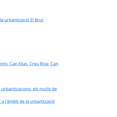
la urbanització El Bruc
nts, Can Elias, Creu Roja, Can
 urbanitzacions, els nuclis de
a l'àmbit de la urbanització