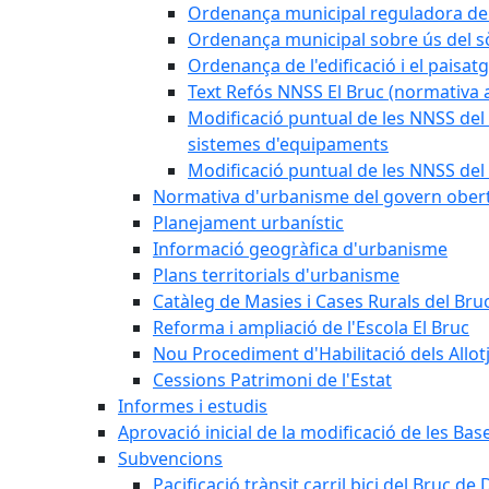
Ordenança municipal reguladora de la
Ordenança municipal sobre ús del sòl
Ordenança de l'edificació i el paisat
Text Refós NNSS El Bruc (normativa a
Modificació puntual de les NNSS del 
sistemes d'equipaments
Modificació puntual de les NNSS del 
Normativa d'urbanisme del govern ober
Planejament urbanístic
Informació geogràfica d'urbanisme
Plans territorials d'urbanisme
Catàleg de Masies i Cases Rurals del Bru
Reforma i ampliació de l'Escola El Bruc
Nou Procediment d'Habilitació dels Allot
Cessions Patrimoni de l'Estat
Informes i estudis
Aprovació inicial de la modificació de les Ba
Subvencions
Pacificació trànsit carril bici del Bruc de 