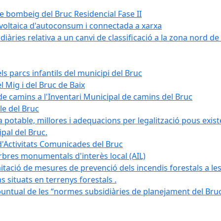
de bombeig del Bruc Residencial Fase II
tovoltaica d'autoconsum i connectada a xarxa
àries relativa a un canvi de classificació a la zona nord de 
ls parcs infantils del municipi del Bruc
l Mig i del Bruc de Baix
e camins a l'Inventari Municipal de camins del Bruc
le del Bruc
potable, millores i adequacions per legalització pous existe
pal del Bruc.
d'Activitats Comunicades del Bruc
arbres monumentals d'interès local (AIL)
itació de mesures de prevenció dels incendis forestals a les
ons situats en terrenys forestals .
puntual de les “normes subsidiàries de planejament del Bruc 