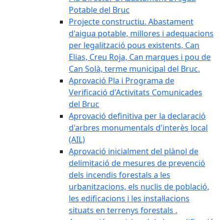
Potable del Bruc
Projecte constructiu. Abastament
d'aigua potable, millores i adequacions
per legalització pous existents, Can
Elias, Creu Roja, Can marques i pou de
Can Solà, terme municipal del Bruc.
Aprovació Pla i Programa de
Verificació d'Activitats Comunicades
del Bruc
Aprovació definitiva per la declaració
d'arbres monumentals d'interès local
(AIL)
Aprovació inicialment del plànol de
delimitació de mesures de prevenció
dels incendis forestals a les
urbanitzacions, els nuclis de població,
les edificacions i les instal·lacions
situats en terrenys forestals .