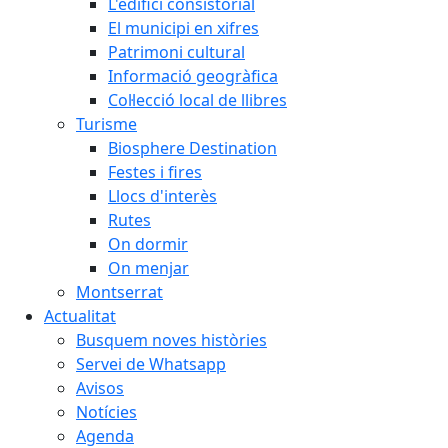
L'edifici consistorial
El municipi en xifres
Patrimoni cultural
Informació geogràfica
Col·lecció local de llibres
Turisme
Biosphere Destination
Festes i fires
Llocs d'interès
Rutes
On dormir
On menjar
Montserrat
Actualitat
Busquem noves històries
Servei de Whatsapp
Avisos
Notícies
Agenda