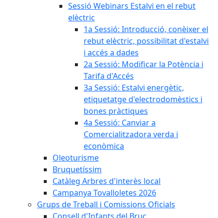
Sessió Webinars Estalvi en el rebut
elèctric
1a Sessió: Introducció, conèixer el
rebut elèctric, possibilitat d'estalvi
i accés a dades
2a Sessió: Modificar la Potència i
Tarifa d'Accés
3a Sessió: Estalvi energètic,
etiquetatge d'electrodomèstics i
bones pràctiques
4a Sessió: Canviar a
Comercialitzadora verda i
econòmica
Oleoturisme
Bruquetíssim
Catàleg Arbres d'interès local
Campanya Tovalloletes 2026
Grups de Treball i Comissions Oficials
Consell d'Infants del Bruc