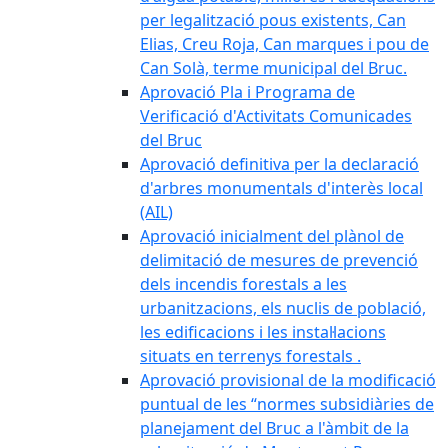
per legalització pous existents, Can
Elias, Creu Roja, Can marques i pou de
Can Solà, terme municipal del Bruc.
Aprovació Pla i Programa de
Verificació d'Activitats Comunicades
del Bruc
Aprovació definitiva per la declaració
d'arbres monumentals d'interès local
(AIL)
Aprovació inicialment del plànol de
delimitació de mesures de prevenció
dels incendis forestals a les
urbanitzacions, els nuclis de població,
les edificacions i les instal·lacions
situats en terrenys forestals .
Aprovació provisional de la modificació
puntual de les “normes subsidiàries de
planejament del Bruc a l'àmbit de la