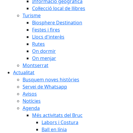
Informació geogràfica
Col·lecció local de llibres
Turisme
Biosphere Destination
Festes i fires
Llocs d'interès
Rutes
On dormir
On menjar
Montserrat
Actualitat
Busquem noves històries
Servei de Whatsapp
Avisos
Notícies
Agenda
Més activitats del Bruc
Labors i Costura
Ball en línia