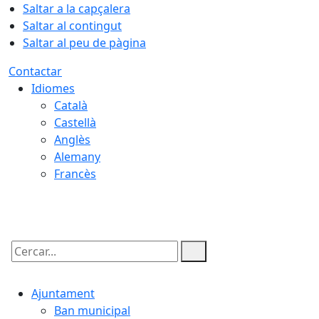
Saltar a la capçalera
Saltar al contingut
Saltar al peu de pàgina
Contactar
Idiomes
Català
Castellà
Anglès
Alemany
Francès
07.08.2026 | 08:24
Cercar:
Ajuntament
Ban municipal