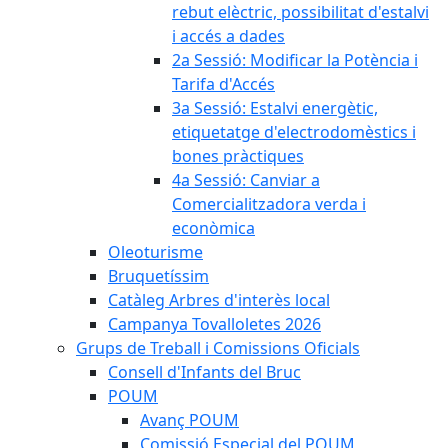
rebut elèctric, possibilitat d'estalvi
i accés a dades
2a Sessió: Modificar la Potència i
Tarifa d'Accés
3a Sessió: Estalvi energètic,
etiquetatge d'electrodomèstics i
bones pràctiques
4a Sessió: Canviar a
Comercialitzadora verda i
econòmica
Oleoturisme
Bruquetíssim
Catàleg Arbres d'interès local
Campanya Tovalloletes 2026
Grups de Treball i Comissions Oficials
Consell d'Infants del Bruc
POUM
Avanç POUM
Comissió Especial del POUM