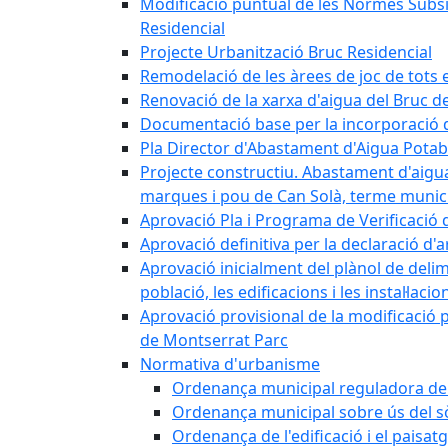
Modificació puntual de les Normes Subsidi
Residencial
Projecte Urbanització Bruc Residencial
Remodelació de les àrees de joc de tots e
Renovació de la xarxa d'aigua del Bruc de
Documentació base per la incorporació d
Pla Director d'Abastament d'Aigua Potab
Projecte constructiu. Abastament d'aigua 
marques i pou de Can Solà, terme munici
Aprovació Pla i Programa de Verificació 
Aprovació definitiva per la declaració d'
Aprovació inicialment del plànol de delim
població, les edificacions i les instal·laci
Aprovació provisional de la modificació 
de Montserrat Parc
Normativa d'urbanisme
Ordenança municipal reguladora de la
Ordenança municipal sobre ús del sòl
Ordenança de l'edificació i el paisat