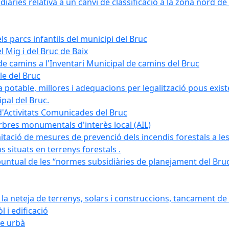
àries relativa a un canvi de classificació a la zona nord de 
ls parcs infantils del municipi del Bruc
l Mig i del Bruc de Baix
e camins a l'Inventari Municipal de camins del Bruc
le del Bruc
potable, millores i adequacions per legalització pous existe
pal del Bruc.
d'Activitats Comunicades del Bruc
arbres monumentals d'interès local (AIL)
itació de mesures de prevenció dels incendis forestals a les
ons situats en terrenys forestals .
puntual de les “normes subsidiàries de planejament del Bruc 
 neteja de terrenys, solars i construccions, tancament de 
 i edificació
ge urbà