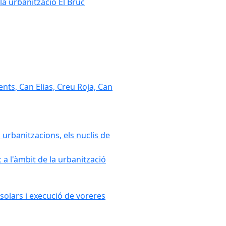
la urbanització El Bruc
nts, Can Elias, Creu Roja, Can
 urbanitzacions, els nuclis de
a l'àmbit de la urbanització
solars i execució de voreres