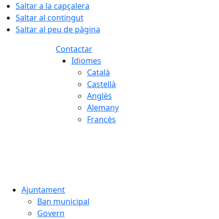
Saltar a la capçalera
Saltar al contingut
Saltar al peu de pàgina
Contactar
Idiomes
Català
Castellà
Anglès
Alemany
Francès
08.08.2026 | 13:07
Ajuntament
Ban municipal
Govern