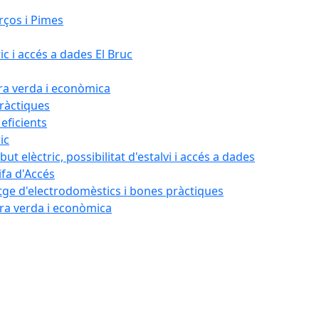
rços i Pimes
ic i accés a dades El Bruc
ora verda i econòmica
pràctiques
 eficients
ic
ut elèctric, possibilitat d'estalvi i accés a dades
ifa d'Accés
tatge d'electrodomèstics i bones pràctiques
ora verda i econòmica