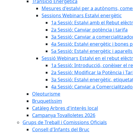
Transició Energètica
Mesures d'estalvi per a autònoms, come
Sessions Webinars Estalvi energètic
1a Sessió: Estalvi amb el Rebut elèctr
2a Sessió: Canviar potència i tarifa
3a Sessió: Canviar a comercialitzad
4a Sessió: Estalvi energètic i bones 
5a Sessió: Estalvi energètic i aparells
Sessió Webinars Estalvi en el rebut elèctr
1a Sessió: Introducció, conèixer el reb
2a Sessió: Modificar la Potència i Tar
3a Sessió: Estalvi energètic, etique
4a Sessió: Canviar a Comercialitzad
Oleoturisme
Bruquetíssim
Catàleg Arbres d'interès local
Campanya Tovalloletes 2026
Grups de Treball i Comissions Oficials
Consell d'Infants del Bruc