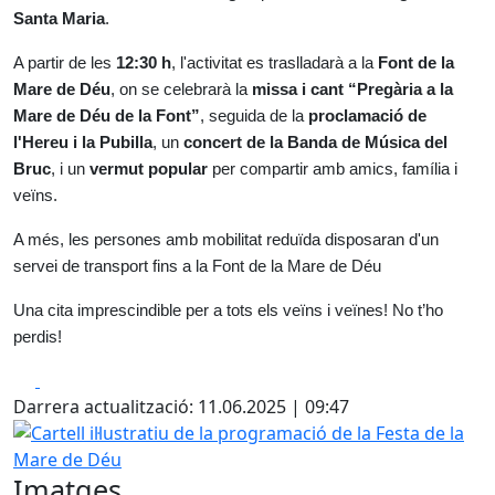
Santa Maria
.
A partir de les
12:30 h
, l'activitat es traslladarà a la
Font de la
Mare de Déu
, on se celebrarà la
missa i cant “Pregària a la
Mare de Déu de la Font”
, seguida de la
proclamació de
l'Hereu i la Pubilla
, un
concert de la Banda de Música del
Bruc
, i un
vermut popular
per compartir amb amics, família i
veïns.
A més, les persones amb mobilitat reduïda disposaran d'un
servei de transport fins a la Font de la Mare de Déu
Una cita imprescindible per a tots els veïns i veïnes! No t’ho
perdis!
Facebook
X
Darrera actualització: 11.06.2025 | 09:47
Cartell il·lustratiu de la programació de la Festa de la Mar
Imatges