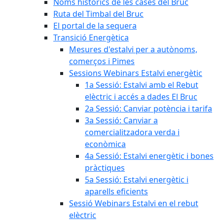
Noms històrics de les cases del Bruc
Ruta del Timbal del Bruc
El portal de la sequera
Transició Energètica
Mesures d'estalvi per a autònoms,
comerços i Pimes
Sessions Webinars Estalvi energètic
1a Sessió: Estalvi amb el Rebut
elèctric i accés a dades El Bruc
2a Sessió: Canviar potència i tarifa
3a Sessió: Canviar a
comercialitzadora verda i
econòmica
4a Sessió: Estalvi energètic i bones
pràctiques
5a Sessió: Estalvi energètic i
aparells eficients
Sessió Webinars Estalvi en el rebut
elèctric