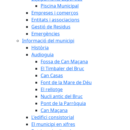
Piscina Municipal
Empreses i comerços
Entitats i associacions
Gestió de Residus
Emergències
Informació del municipi
Història
Audioguia
Fossa de Can Maçana
El Timbaler del Bruc
Can Casas
Font de la Mare de Déu
El rellotge
Nucli antic del Bruc
Pont de la Parròquia
Can Maçana
L'edifici consistorial
El municipi en xifres