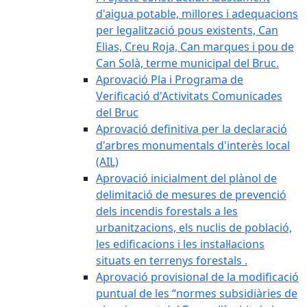
d'aigua potable, millores i adequacions
per legalització pous existents, Can
Elias, Creu Roja, Can marques i pou de
Can Solà, terme municipal del Bruc.
Aprovació Pla i Programa de
Verificació d'Activitats Comunicades
del Bruc
Aprovació definitiva per la declaració
d'arbres monumentals d'interès local
(AIL)
Aprovació inicialment del plànol de
delimitació de mesures de prevenció
dels incendis forestals a les
urbanitzacions, els nuclis de població,
les edificacions i les instal·lacions
situats en terrenys forestals .
Aprovació provisional de la modificació
puntual de les “normes subsidiàries de