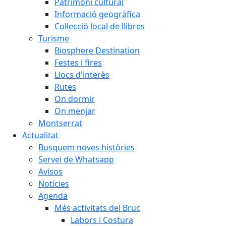
Patrimoni cultural
Informació geogràfica
Col·lecció local de llibres
Turisme
Biosphere Destination
Festes i fires
Llocs d'interès
Rutes
On dormir
On menjar
Montserrat
Actualitat
Busquem noves històries
Servei de Whatsapp
Avisos
Notícies
Agenda
Més activitats del Bruc
Labors i Costura