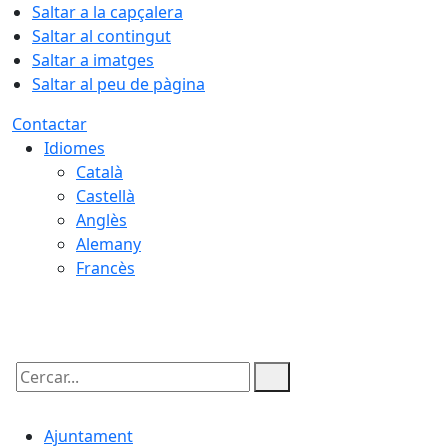
Saltar a la capçalera
Saltar al contingut
Saltar a imatges
Saltar al peu de pàgina
Contactar
Idiomes
Català
Castellà
Anglès
Alemany
Francès
09.08.2026 | 13:40
Cercar:
Ajuntament