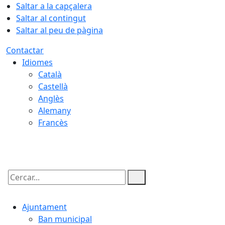
Saltar a la capçalera
Saltar al contingut
Saltar al peu de pàgina
Contactar
Idiomes
Català
Castellà
Anglès
Alemany
Francès
08.08.2026 | 18:49
Cercar:
Ajuntament
Ban municipal