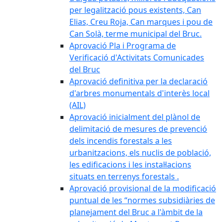
per legalització pous existents, Can
Elias, Creu Roja, Can marques i pou de
Can Solà, terme municipal del Bruc.
Aprovació Pla i Programa de
Verificació d'Activitats Comunicades
del Bruc
Aprovació definitiva per la declaració
d'arbres monumentals d'interès local
(AIL)
Aprovació inicialment del plànol de
delimitació de mesures de prevenció
dels incendis forestals a les
urbanitzacions, els nuclis de població,
les edificacions i les instal·lacions
situats en terrenys forestals .
Aprovació provisional de la modificació
puntual de les “normes subsidiàries de
planejament del Bruc a l'àmbit de la