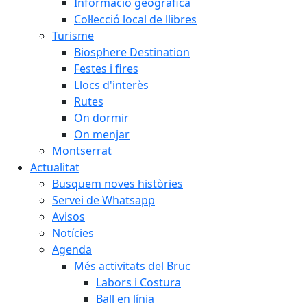
Informació geogràfica
Col·lecció local de llibres
Turisme
Biosphere Destination
Festes i fires
Llocs d'interès
Rutes
On dormir
On menjar
Montserrat
Actualitat
Busquem noves històries
Servei de Whatsapp
Avisos
Notícies
Agenda
Més activitats del Bruc
Labors i Costura
Ball en línia