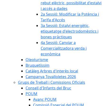
rebut elèctric, possibilitat d'estalvi
i accés a dades
2a Sessió: Modificar la Potència i
Tarifa d'Accés
3a Sessió: Estalvi energètic,
etiquetatge d'electrodomèstics i
bones pràctiques
4a Sessió: Canviar a
Comercialitzadora verda i
econòmica
Oleoturisme
Bruquetíssim
Catàleg Arbres d'interès local
Campanya Tovalloletes 2026
Grups de Treball i Comissions Oficials
Consell d'Infants del Bruc
POUM
Avanç POUM
Comissió Especial del POUM