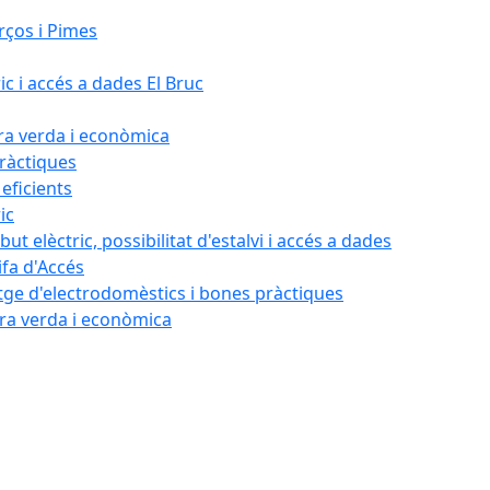
rços i Pimes
ic i accés a dades El Bruc
ora verda i econòmica
pràctiques
 eficients
ic
ut elèctric, possibilitat d'estalvi i accés a dades
ifa d'Accés
tatge d'electrodomèstics i bones pràctiques
ora verda i econòmica