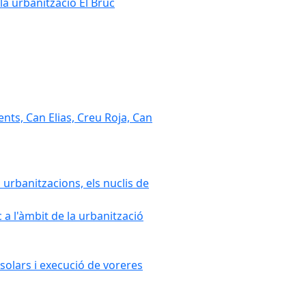
la urbanització El Bruc
nts, Can Elias, Creu Roja, Can
 urbanitzacions, els nuclis de
a l'àmbit de la urbanització
solars i execució de voreres