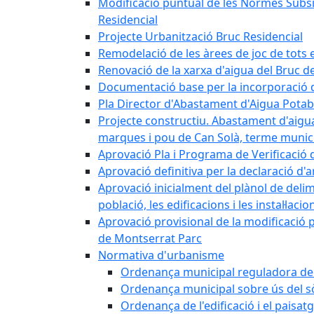
Modificació puntual de les Normes Subsidi
Residencial
Projecte Urbanització Bruc Residencial
Remodelació de les àrees de joc de tots e
Renovació de la xarxa d'aigua del Bruc de
Documentació base per la incorporació d
Pla Director d'Abastament d'Aigua Potab
Projecte constructiu. Abastament d'aigua 
marques i pou de Can Solà, terme munici
Aprovació Pla i Programa de Verificació 
Aprovació definitiva per la declaració d'
Aprovació inicialment del plànol de delim
població, les edificacions i les instal·laci
Aprovació provisional de la modificació 
de Montserrat Parc
Normativa d'urbanisme
Ordenança municipal reguladora de la
Ordenança municipal sobre ús del sòl
Ordenança de l'edificació i el paisat