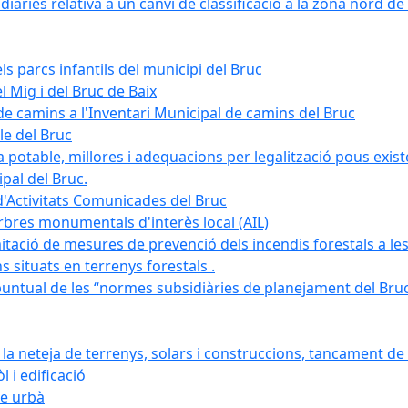
àries relativa a un canvi de classificació a la zona nord de 
ls parcs infantils del municipi del Bruc
l Mig i del Bruc de Baix
e camins a l'Inventari Municipal de camins del Bruc
le del Bruc
potable, millores i adequacions per legalització pous existe
pal del Bruc.
d'Activitats Comunicades del Bruc
arbres monumentals d'interès local (AIL)
itació de mesures de prevenció dels incendis forestals a les
ons situats en terrenys forestals .
puntual de les “normes subsidiàries de planejament del Bruc 
 neteja de terrenys, solars i construccions, tancament de 
 i edificació
ge urbà