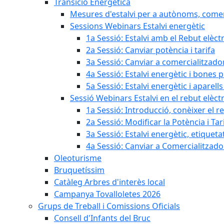
Transició Energètica
Mesures d'estalvi per a autònoms, come
Sessions Webinars Estalvi energètic
1a Sessió: Estalvi amb el Rebut elèctr
2a Sessió: Canviar potència i tarifa
3a Sessió: Canviar a comercialitzad
4a Sessió: Estalvi energètic i bones 
5a Sessió: Estalvi energètic i aparells
Sessió Webinars Estalvi en el rebut elèctr
1a Sessió: Introducció, conèixer el reb
2a Sessió: Modificar la Potència i Tar
3a Sessió: Estalvi energètic, etique
4a Sessió: Canviar a Comercialitzad
Oleoturisme
Bruquetíssim
Catàleg Arbres d'interès local
Campanya Tovalloletes 2026
Grups de Treball i Comissions Oficials
Consell d'Infants del Bruc