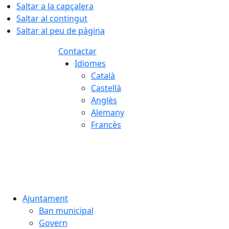
Saltar a la capçalera
Saltar al contingut
Saltar al peu de pàgina
Contactar
Idiomes
Català
Castellà
Anglès
Alemany
Francès
09.08.2026 | 10:18
Ajuntament
Ban municipal
Govern