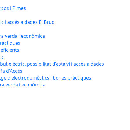
rços i Pimes
ic i accés a dades El Bruc
ora verda i econòmica
pràctiques
 eficients
ic
ut elèctric, possibilitat d'estalvi i accés a dades
ifa d'Accés
tatge d'electrodomèstics i bones pràctiques
ora verda i econòmica