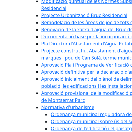
Modificació puntual de les Normes Subsidi
Residencial
Projecte Urbanització Bruc Residencial
Remodelació de les àrees de joc de tots e
Renovació de la xarxa d'aigua del Bruc de
Documentació base per la incorporació d
Pla Director d'Abastament d'Aigua Potab
Projecte constructiu. Abastament d'aigua 
marques i pou de Can Solà, terme munici
Aprovació Pla i Programa de Verificació 
Aprovació definitiva per la declaració d'
Aprovació inicialment del plànol de delim
població, les edificacions i les instal·laci
Aprovació provisional de la modificació 
de Montserrat Parc
Normativa d'urbanisme
Ordenança municipal reguladora de la
Ordenança municipal sobre ús del sòl
Ordenança de l'edificació i el paisat