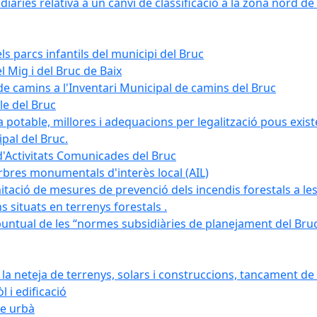
àries relativa a un canvi de classificació a la zona nord de 
ls parcs infantils del municipi del Bruc
l Mig i del Bruc de Baix
e camins a l'Inventari Municipal de camins del Bruc
le del Bruc
potable, millores i adequacions per legalització pous existe
pal del Bruc.
d'Activitats Comunicades del Bruc
arbres monumentals d'interès local (AIL)
itació de mesures de prevenció dels incendis forestals a les
ons situats en terrenys forestals .
puntual de les “normes subsidiàries de planejament del Bruc 
 neteja de terrenys, solars i construccions, tancament de 
 i edificació
ge urbà