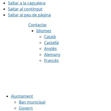
Saltar a la capçalera
Saltar al contingut
Saltar al peu de pàgina
Contactar
Idiomes
Català
Castellà
Anglès
Alemany
Francès
07.08.2026 | 02:44
Ajuntament
Ban municipal
Govern