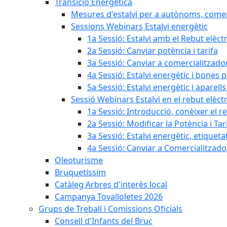
Transició Energètica
Mesures d'estalvi per a autònoms, come
Sessions Webinars Estalvi energètic
1a Sessió: Estalvi amb el Rebut elèctr
2a Sessió: Canviar potència i tarifa
3a Sessió: Canviar a comercialitzad
4a Sessió: Estalvi energètic i bones 
5a Sessió: Estalvi energètic i aparells
Sessió Webinars Estalvi en el rebut elèctr
1a Sessió: Introducció, conèixer el reb
2a Sessió: Modificar la Potència i Tar
3a Sessió: Estalvi energètic, etique
4a Sessió: Canviar a Comercialitzad
Oleoturisme
Bruquetíssim
Catàleg Arbres d'interès local
Campanya Tovalloletes 2026
Grups de Treball i Comissions Oficials
Consell d'Infants del Bruc