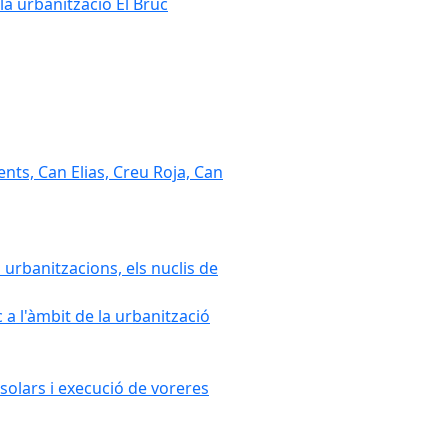
la urbanització El Bruc
nts, Can Elias, Creu Roja, Can
 urbanitzacions, els nuclis de
a l'àmbit de la urbanització
solars i execució de voreres