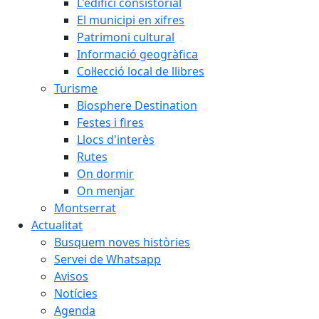
L'edifici consistorial
El municipi en xifres
Patrimoni cultural
Informació geogràfica
Col·lecció local de llibres
Turisme
Biosphere Destination
Festes i fires
Llocs d'interès
Rutes
On dormir
On menjar
Montserrat
Actualitat
Busquem noves històries
Servei de Whatsapp
Avisos
Notícies
Agenda