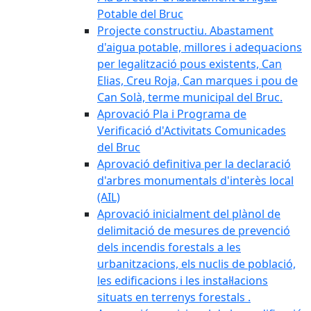
Potable del Bruc
Projecte constructiu. Abastament
d'aigua potable, millores i adequacions
per legalització pous existents, Can
Elias, Creu Roja, Can marques i pou de
Can Solà, terme municipal del Bruc.
Aprovació Pla i Programa de
Verificació d'Activitats Comunicades
del Bruc
Aprovació definitiva per la declaració
d'arbres monumentals d'interès local
(AIL)
Aprovació inicialment del plànol de
delimitació de mesures de prevenció
dels incendis forestals a les
urbanitzacions, els nuclis de població,
les edificacions i les instal·lacions
situats en terrenys forestals .