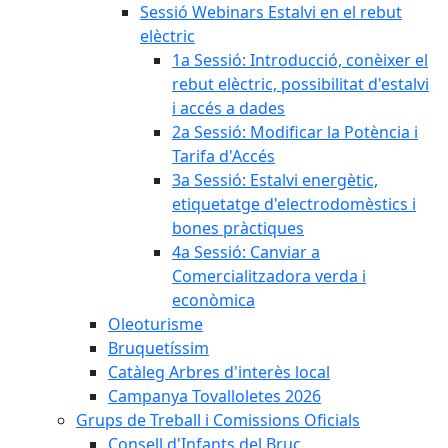
Sessió Webinars Estalvi en el rebut
elèctric
1a Sessió: Introducció, conèixer el
rebut elèctric, possibilitat d'estalvi
i accés a dades
2a Sessió: Modificar la Potència i
Tarifa d'Accés
3a Sessió: Estalvi energètic,
etiquetatge d'electrodomèstics i
bones pràctiques
4a Sessió: Canviar a
Comercialitzadora verda i
econòmica
Oleoturisme
Bruquetíssim
Catàleg Arbres d'interès local
Campanya Tovalloletes 2026
Grups de Treball i Comissions Oficials
Consell d'Infants del Bruc