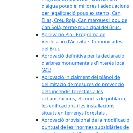
d'aigua potable, millores i adequacions
per legalització pous existents, Can
Elias, Creu Roja, Can marques i pou de
Can Solà, terme municipal del Bruc.
Aprovació Pla i Programa de
Verificació d'Activitats Comunicades
del Bruc
Aprovació definitiva per la declaració
d'arbres monumentals d'interès local
(AIL)
Aprovació inicialment del plànol de
delimitació de mesures de prevenció
dels incendis forestals a les
urbanitzacions, els nuclis de població,
les edificacions i les instal·lacions
situats en terrenys forestals .
Aprovació provisional de la modificació
puntual de les “normes subsidiàries de