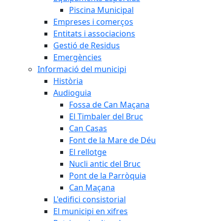
Piscina Municipal
Empreses i comerços
Entitats i associacions
Gestió de Residus
Emergències
Informació del municipi
Història
Audioguia
Fossa de Can Maçana
El Timbaler del Bruc
Can Casas
Font de la Mare de Déu
El rellotge
Nucli antic del Bruc
Pont de la Parròquia
Can Maçana
L'edifici consistorial
El municipi en xifres