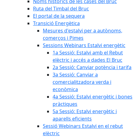
Noms històrics de les cases del Bruc
Ruta del Timbal del Bruc
El portal de la sequera
Transició Energètica
Mesures d'estalvi per a autònoms,
comerços i Pimes
Sessions Webinars Estalvi energètic
1a Sessió: Estalvi amb el Rebut
elèctric i accés a dades El Bruc
2a Sessió: Canviar potència i tarifa
3a Sessió: Canviar a
comercialitzadora verda i
econòmica
4a Sessió: Estalvi energètic i bones
pràctiques
5a Sessió: Estalvi energètic i
aparells eficients
Sessió Webinars Estalvi en el rebut
elèctric