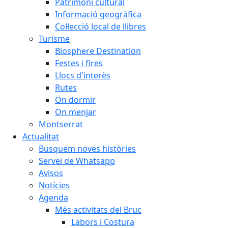
Patrimoni cultural
Informació geogràfica
Col·lecció local de llibres
Turisme
Biosphere Destination
Festes i fires
Llocs d'interès
Rutes
On dormir
On menjar
Montserrat
Actualitat
Busquem noves històries
Servei de Whatsapp
Avisos
Notícies
Agenda
Més activitats del Bruc
Labors i Costura