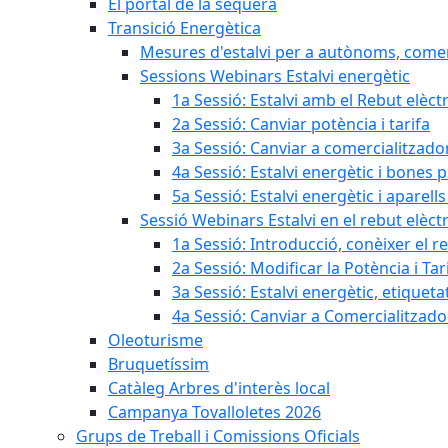
El portal de la sequera
Transició Energètica
Mesures d'estalvi per a autònoms, come
Sessions Webinars Estalvi energètic
1a Sessió: Estalvi amb el Rebut elèctr
2a Sessió: Canviar potència i tarifa
3a Sessió: Canviar a comercialitzad
4a Sessió: Estalvi energètic i bones 
5a Sessió: Estalvi energètic i aparells
Sessió Webinars Estalvi en el rebut elèctr
1a Sessió: Introducció, conèixer el reb
2a Sessió: Modificar la Potència i Tar
3a Sessió: Estalvi energètic, etique
4a Sessió: Canviar a Comercialitzad
Oleoturisme
Bruquetíssim
Catàleg Arbres d'interès local
Campanya Tovalloletes 2026
Grups de Treball i Comissions Oficials