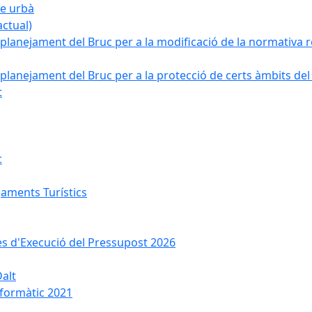
ge urbà
ctual)
planejament del Bruc per a la modificació de la normativa re
planejament del Bruc per a la protecció de certs àmbits del
t
c
jaments Turístics
ses d'Execució del Pressupost 2026
Dalt
nformàtic 2021