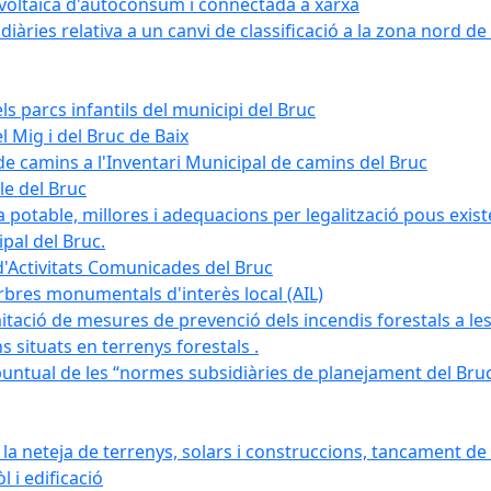
tovoltaica d'autoconsum i connectada a xarxa
àries relativa a un canvi de classificació a la zona nord de 
ls parcs infantils del municipi del Bruc
l Mig i del Bruc de Baix
e camins a l'Inventari Municipal de camins del Bruc
le del Bruc
potable, millores i adequacions per legalització pous existe
pal del Bruc.
d'Activitats Comunicades del Bruc
arbres monumentals d'interès local (AIL)
itació de mesures de prevenció dels incendis forestals a les
ons situats en terrenys forestals .
puntual de les “normes subsidiàries de planejament del Bruc 
 neteja de terrenys, solars i construccions, tancament de 
 i edificació