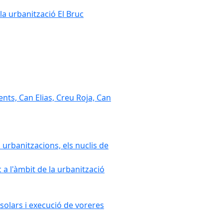
la urbanització El Bruc
nts, Can Elias, Creu Roja, Can
 urbanitzacions, els nuclis de
a l'àmbit de la urbanització
solars i execució de voreres