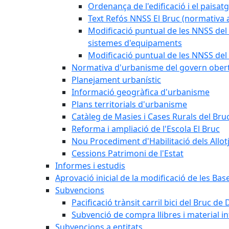
Ordenança de l'edificació i el paisat
Text Refós NNSS El Bruc (normativa a
Modificació puntual de les NNSS del 
sistemes d'equipaments
Modificació puntual de les NNSS del 
Normativa d'urbanisme del govern ober
Planejament urbanístic
Informació geogràfica d'urbanisme
Plans territorials d'urbanisme
Catàleg de Masies i Cases Rurals del Bru
Reforma i ampliació de l'Escola El Bruc
Nou Procediment d'Habilitació dels Allot
Cessions Patrimoni de l'Estat
Informes i estudis
Aprovació inicial de la modificació de les Ba
Subvencions
Pacificació trànsit carril bici del Bruc de 
Subvenció de compra llibres i material i
Subvencions a entitats