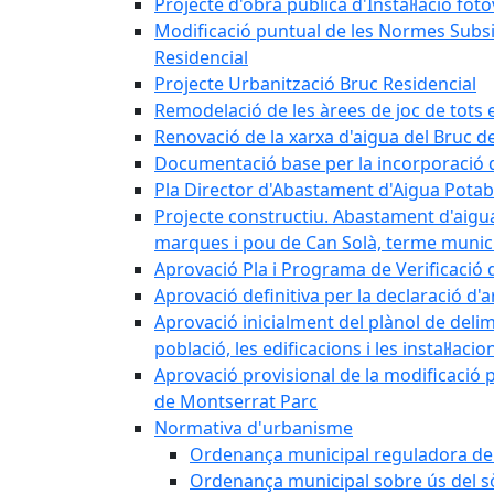
Projecte d'obra pública d'Instal·lació fo
Modificació puntual de les Normes Subsidi
Residencial
Projecte Urbanització Bruc Residencial
Remodelació de les àrees de joc de tots e
Renovació de la xarxa d'aigua del Bruc de
Documentació base per la incorporació d
Pla Director d'Abastament d'Aigua Potab
Projecte constructiu. Abastament d'aigua 
marques i pou de Can Solà, terme munici
Aprovació Pla i Programa de Verificació 
Aprovació definitiva per la declaració d'
Aprovació inicialment del plànol de delim
població, les edificacions i les instal·laci
Aprovació provisional de la modificació 
de Montserrat Parc
Normativa d'urbanisme
Ordenança municipal reguladora de la
Ordenança municipal sobre ús del sòl