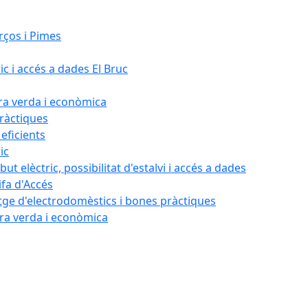
rços i Pimes
ic i accés a dades El Bruc
ora verda i econòmica
pràctiques
 eficients
ic
ut elèctric, possibilitat d'estalvi i accés a dades
ifa d'Accés
tatge d'electrodomèstics i bones pràctiques
ora verda i econòmica