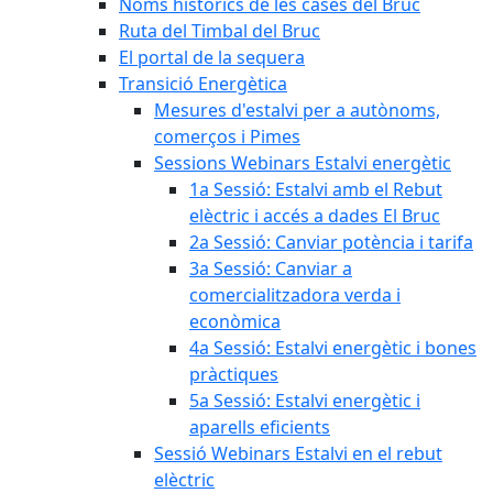
Noms històrics de les cases del Bruc
Ruta del Timbal del Bruc
El portal de la sequera
Transició Energètica
Mesures d'estalvi per a autònoms,
comerços i Pimes
Sessions Webinars Estalvi energètic
1a Sessió: Estalvi amb el Rebut
elèctric i accés a dades El Bruc
2a Sessió: Canviar potència i tarifa
3a Sessió: Canviar a
comercialitzadora verda i
econòmica
4a Sessió: Estalvi energètic i bones
pràctiques
5a Sessió: Estalvi energètic i
aparells eficients
Sessió Webinars Estalvi en el rebut
elèctric