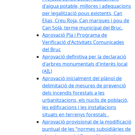
d'aigua potable, millores i adequacions
per legalització pous existents, Can
Elias, Creu Roja, Can marques i pou de
Can Solà, terme municipal del Bruc.
Aprovació Pla i Programa de
Verificació d'Activitats Comunicades
del Bruc
Aprovació definitiva per la declaració
d'arbres monumentals d'interès local
(AIL)
Aprovació inicialment del plànol de
delimitació de mesures de prevenció
dels incendis forestals a les
urbanitzacions, els nuclis de població,
les edificacions i les instal·lacions
situats en terrenys forestals .
Aprovació provisional de la modificació
puntual de les “normes subsidiàries de