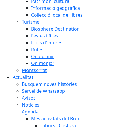
Patrimoni cultural
Informació geogràfica
Col·lecció local de llibres
Turisme
Biosphere Destination
Festes i fires
Llocs d'interès
Rutes
On dormir
On menjar
Montserrat
Actualitat
Busquem noves històries
Servei de Whatsapp
Avisos
Notícies
Agenda
Més activitats del Bruc
Labors i Costura