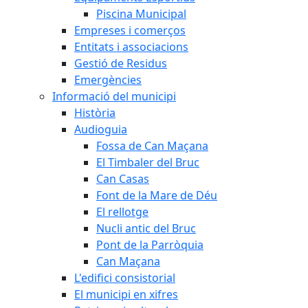
Piscina Municipal
Empreses i comerços
Entitats i associacions
Gestió de Residus
Emergències
Informació del municipi
Història
Audioguia
Fossa de Can Maçana
El Timbaler del Bruc
Can Casas
Font de la Mare de Déu
El rellotge
Nucli antic del Bruc
Pont de la Parròquia
Can Maçana
L'edifici consistorial
El municipi en xifres