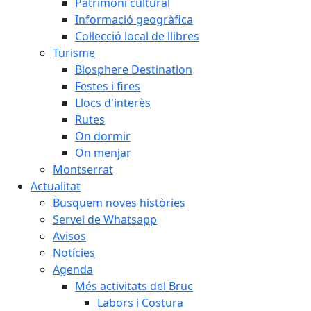
Patrimoni cultural
Informació geogràfica
Col·lecció local de llibres
Turisme
Biosphere Destination
Festes i fires
Llocs d'interès
Rutes
On dormir
On menjar
Montserrat
Actualitat
Busquem noves històries
Servei de Whatsapp
Avisos
Notícies
Agenda
Més activitats del Bruc
Labors i Costura