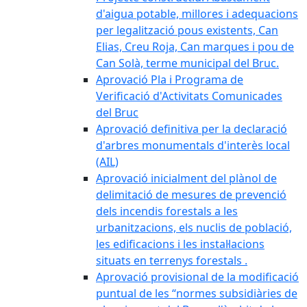
d'aigua potable, millores i adequacions
per legalització pous existents, Can
Elias, Creu Roja, Can marques i pou de
Can Solà, terme municipal del Bruc.
Aprovació Pla i Programa de
Verificació d'Activitats Comunicades
del Bruc
Aprovació definitiva per la declaració
d'arbres monumentals d'interès local
(AIL)
Aprovació inicialment del plànol de
delimitació de mesures de prevenció
dels incendis forestals a les
urbanitzacions, els nuclis de població,
les edificacions i les instal·lacions
situats en terrenys forestals .
Aprovació provisional de la modificació
puntual de les “normes subsidiàries de