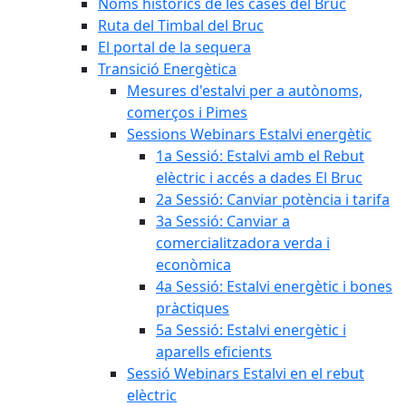
Noms històrics de les cases del Bruc
Ruta del Timbal del Bruc
El portal de la sequera
Transició Energètica
Mesures d'estalvi per a autònoms,
comerços i Pimes
Sessions Webinars Estalvi energètic
1a Sessió: Estalvi amb el Rebut
elèctric i accés a dades El Bruc
2a Sessió: Canviar potència i tarifa
3a Sessió: Canviar a
comercialitzadora verda i
econòmica
4a Sessió: Estalvi energètic i bones
pràctiques
5a Sessió: Estalvi energètic i
aparells eficients
Sessió Webinars Estalvi en el rebut
elèctric