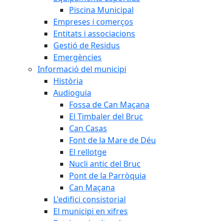
Piscina Municipal
Empreses i comerços
Entitats i associacions
Gestió de Residus
Emergències
Informació del municipi
Història
Audioguia
Fossa de Can Maçana
El Timbaler del Bruc
Can Casas
Font de la Mare de Déu
El rellotge
Nucli antic del Bruc
Pont de la Parròquia
Can Maçana
L'edifici consistorial
El municipi en xifres