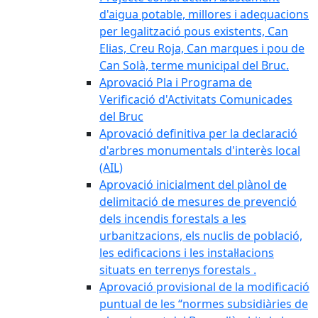
d'aigua potable, millores i adequacions
per legalització pous existents, Can
Elias, Creu Roja, Can marques i pou de
Can Solà, terme municipal del Bruc.
Aprovació Pla i Programa de
Verificació d'Activitats Comunicades
del Bruc
Aprovació definitiva per la declaració
d'arbres monumentals d'interès local
(AIL)
Aprovació inicialment del plànol de
delimitació de mesures de prevenció
dels incendis forestals a les
urbanitzacions, els nuclis de població,
les edificacions i les instal·lacions
situats en terrenys forestals .
Aprovació provisional de la modificació
puntual de les “normes subsidiàries de