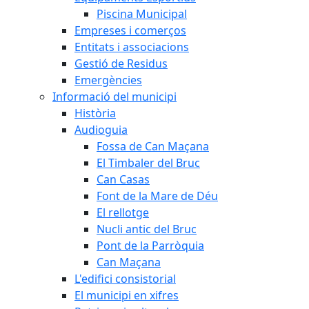
Piscina Municipal
Empreses i comerços
Entitats i associacions
Gestió de Residus
Emergències
Informació del municipi
Història
Audioguia
Fossa de Can Maçana
El Timbaler del Bruc
Can Casas
Font de la Mare de Déu
El rellotge
Nucli antic del Bruc
Pont de la Parròquia
Can Maçana
L'edifici consistorial
El municipi en xifres