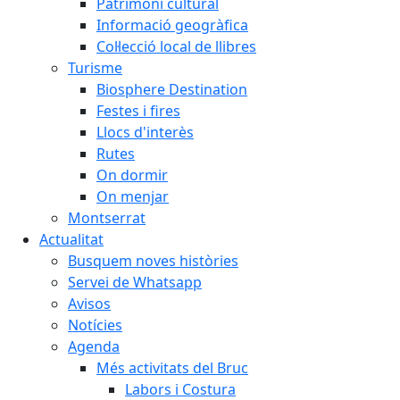
Patrimoni cultural
Informació geogràfica
Col·lecció local de llibres
Turisme
Biosphere Destination
Festes i fires
Llocs d'interès
Rutes
On dormir
On menjar
Montserrat
Actualitat
Busquem noves històries
Servei de Whatsapp
Avisos
Notícies
Agenda
Més activitats del Bruc
Labors i Costura