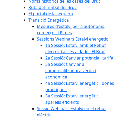
Noms històrics de les cases del Bruc
Ruta del Timbal del Bruc
El portal de la sequera
Transició Energètica
Mesures d'estalvi per a autònoms,
comerços i Pimes
Sessions Webinars Estalvi energètic
1a Sessió: Estalvi amb el Rebut
elèctric i accés a dades El Bruc
2a Sessió: Canviar potència i tarifa
3a Sessió: Canviar a
comercialitzadora verda i
econòmica
4a Sessió: Estalvi energètic i bones
pràctiques
5a Sessió: Estalvi energètic i
aparells eficients
Sessió Webinars Estalvi en el rebut
elèctric