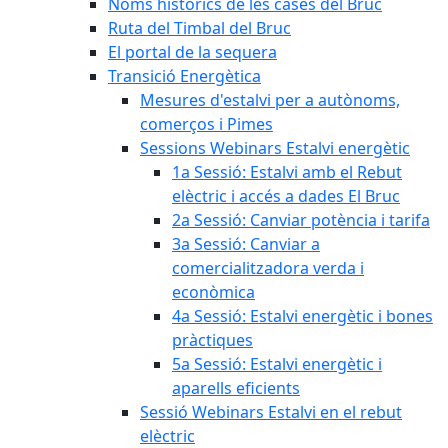
Noms històrics de les cases del Bruc
Ruta del Timbal del Bruc
El portal de la sequera
Transició Energètica
Mesures d'estalvi per a autònoms,
comerços i Pimes
Sessions Webinars Estalvi energètic
1a Sessió: Estalvi amb el Rebut
elèctric i accés a dades El Bruc
2a Sessió: Canviar potència i tarifa
3a Sessió: Canviar a
comercialitzadora verda i
econòmica
4a Sessió: Estalvi energètic i bones
pràctiques
5a Sessió: Estalvi energètic i
aparells eficients
Sessió Webinars Estalvi en el rebut
elèctric