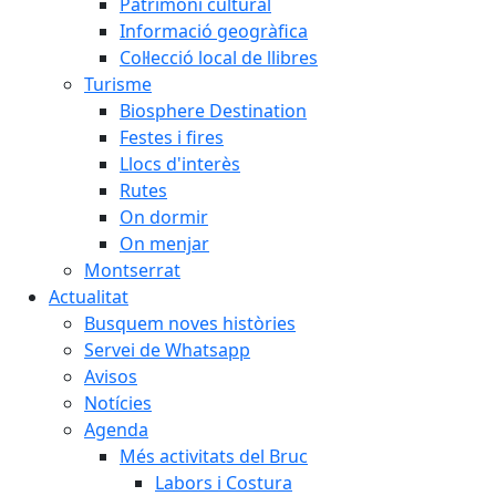
Patrimoni cultural
Informació geogràfica
Col·lecció local de llibres
Turisme
Biosphere Destination
Festes i fires
Llocs d'interès
Rutes
On dormir
On menjar
Montserrat
Actualitat
Busquem noves històries
Servei de Whatsapp
Avisos
Notícies
Agenda
Més activitats del Bruc
Labors i Costura