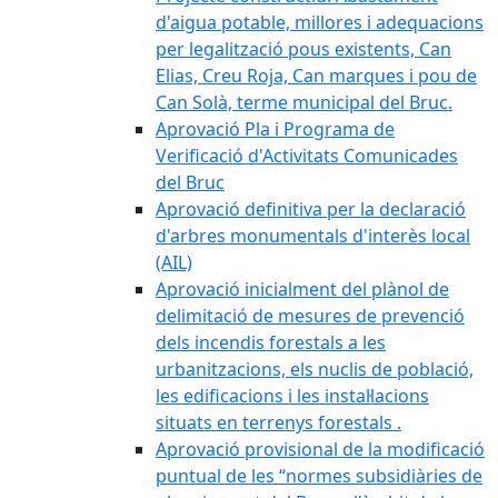
d'aigua potable, millores i adequacions
per legalització pous existents, Can
Elias, Creu Roja, Can marques i pou de
Can Solà, terme municipal del Bruc.
Aprovació Pla i Programa de
Verificació d'Activitats Comunicades
del Bruc
Aprovació definitiva per la declaració
d'arbres monumentals d'interès local
(AIL)
Aprovació inicialment del plànol de
delimitació de mesures de prevenció
dels incendis forestals a les
urbanitzacions, els nuclis de població,
les edificacions i les instal·lacions
situats en terrenys forestals .
Aprovació provisional de la modificació
puntual de les “normes subsidiàries de