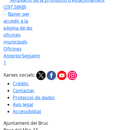
Ampliació de la prohibició d'estacionament
(297.58KB)
Oficines
Anterior
Següent
1
Xarxes socials:
Crèdits
Contactar
Protecció de dades
Avís legal
Accessibilitat
Ajuntament del Bruc