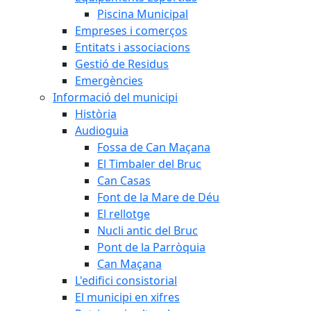
Piscina Municipal
Empreses i comerços
Entitats i associacions
Gestió de Residus
Emergències
Informació del municipi
Història
Audioguia
Fossa de Can Maçana
El Timbaler del Bruc
Can Casas
Font de la Mare de Déu
El rellotge
Nucli antic del Bruc
Pont de la Parròquia
Can Maçana
L'edifici consistorial
El municipi en xifres