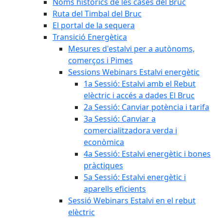
Noms històrics de les cases del Bruc
Ruta del Timbal del Bruc
El portal de la sequera
Transició Energètica
Mesures d'estalvi per a autònoms,
comerços i Pimes
Sessions Webinars Estalvi energètic
1a Sessió: Estalvi amb el Rebut
elèctric i accés a dades El Bruc
2a Sessió: Canviar potència i tarifa
3a Sessió: Canviar a
comercialitzadora verda i
econòmica
4a Sessió: Estalvi energètic i bones
pràctiques
5a Sessió: Estalvi energètic i
aparells eficients
Sessió Webinars Estalvi en el rebut
elèctric