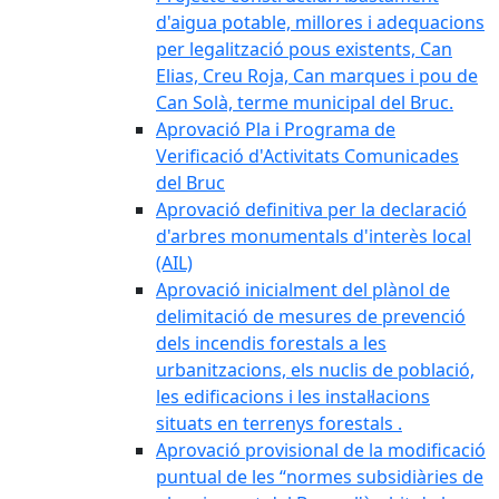
d'aigua potable, millores i adequacions
per legalització pous existents, Can
Elias, Creu Roja, Can marques i pou de
Can Solà, terme municipal del Bruc.
Aprovació Pla i Programa de
Verificació d'Activitats Comunicades
del Bruc
Aprovació definitiva per la declaració
d'arbres monumentals d'interès local
(AIL)
Aprovació inicialment del plànol de
delimitació de mesures de prevenció
dels incendis forestals a les
urbanitzacions, els nuclis de població,
les edificacions i les instal·lacions
situats en terrenys forestals .
Aprovació provisional de la modificació
puntual de les “normes subsidiàries de