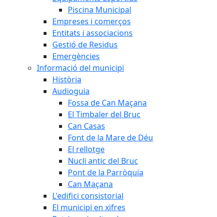
Piscina Municipal
Empreses i comerços
Entitats i associacions
Gestió de Residus
Emergències
Informació del municipi
Història
Audioguia
Fossa de Can Maçana
El Timbaler del Bruc
Can Casas
Font de la Mare de Déu
El rellotge
Nucli antic del Bruc
Pont de la Parròquia
Can Maçana
L'edifici consistorial
El municipi en xifres