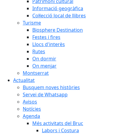
Patrimoni cultural
Informació geogràfica
Col·lecció local de llibres
Turisme
Biosphere Destination
Festes i fires
Llocs d'interès
Rutes
On dormir
On menjar
Montserrat
Actualitat
Busquem noves històries
Servei de Whatsapp
Avisos
Notícies
Agenda
Més activitats del Bruc
Labors i Costura