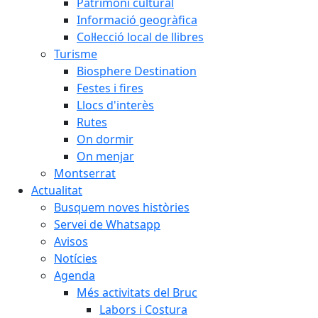
Patrimoni cultural
Informació geogràfica
Col·lecció local de llibres
Turisme
Biosphere Destination
Festes i fires
Llocs d'interès
Rutes
On dormir
On menjar
Montserrat
Actualitat
Busquem noves històries
Servei de Whatsapp
Avisos
Notícies
Agenda
Més activitats del Bruc
Labors i Costura