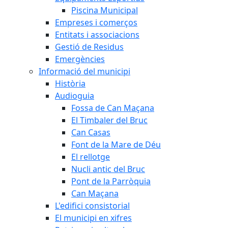
Piscina Municipal
Empreses i comerços
Entitats i associacions
Gestió de Residus
Emergències
Informació del municipi
Història
Audioguia
Fossa de Can Maçana
El Timbaler del Bruc
Can Casas
Font de la Mare de Déu
El rellotge
Nucli antic del Bruc
Pont de la Parròquia
Can Maçana
L'edifici consistorial
El municipi en xifres