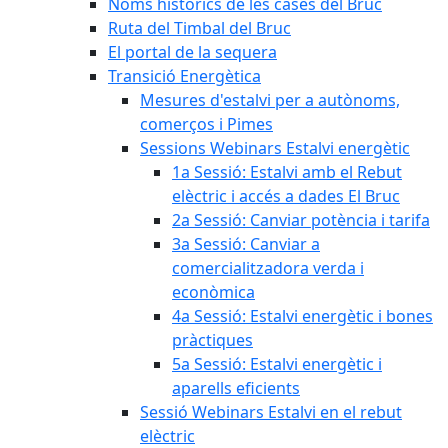
Noms històrics de les cases del Bruc
Ruta del Timbal del Bruc
El portal de la sequera
Transició Energètica
Mesures d'estalvi per a autònoms,
comerços i Pimes
Sessions Webinars Estalvi energètic
1a Sessió: Estalvi amb el Rebut
elèctric i accés a dades El Bruc
2a Sessió: Canviar potència i tarifa
3a Sessió: Canviar a
comercialitzadora verda i
econòmica
4a Sessió: Estalvi energètic i bones
pràctiques
5a Sessió: Estalvi energètic i
aparells eficients
Sessió Webinars Estalvi en el rebut
elèctric