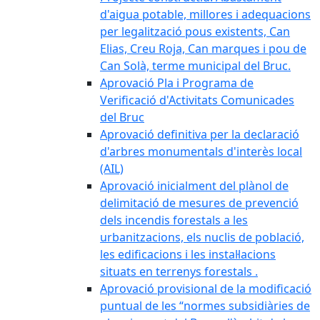
d'aigua potable, millores i adequacions
per legalització pous existents, Can
Elias, Creu Roja, Can marques i pou de
Can Solà, terme municipal del Bruc.
Aprovació Pla i Programa de
Verificació d'Activitats Comunicades
del Bruc
Aprovació definitiva per la declaració
d'arbres monumentals d'interès local
(AIL)
Aprovació inicialment del plànol de
delimitació de mesures de prevenció
dels incendis forestals a les
urbanitzacions, els nuclis de població,
les edificacions i les instal·lacions
situats en terrenys forestals .
Aprovació provisional de la modificació
puntual de les “normes subsidiàries de