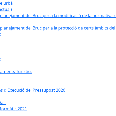
ge urbà
ctual)
planejament del Bruc per a la modificació de la normativa re
planejament del Bruc per a la protecció de certs àmbits del
t
c
jaments Turístics
ses d'Execució del Pressupost 2026
Dalt
nformàtic 2021