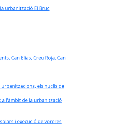
la urbanització El Bruc
nts, Can Elias, Creu Roja, Can
 urbanitzacions, els nuclis de
a l'àmbit de la urbanització
solars i execució de voreres