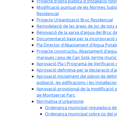
Projecte d'obra pública d'Instal·lació fo
Modificació puntual de les Normes Subsidi
Residencial
Projecte Urbanització Bruc Residencial
Remodelació de les àrees de joc de tots e
Renovació de la xarxa d'aigua del Bruc de
Documentació base per la incorporació d
Pla Director d'Abastament d'Aigua Potab
Projecte constructiu. Abastament d'aigua 
marques i pou de Can Solà, terme munici
Aprovació Pla i Programa de Verificació 
Aprovació definitiva per la declaració d'
Aprovació inicialment del plànol de delim
població, les edificacions i les instal·laci
Aprovació provisional de la modificació 
de Montserrat Parc
Normativa d'urbanisme
Ordenança municipal reguladora de la
Ordenança municipal sobre ús del sòl