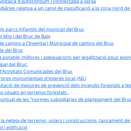
tovoltaica d'autoconsum i connectada a xarxa
àries relativa a un canvi de classificació a la zona nord de 
ls parcs infantils del municipi del Bruc
l Mig i del Bruc de Baix
e camins a l'Inventari Municipal de camins del Bruc
le del Bruc
potable, millores i adequacions per legalització pous existe
pal del Bruc.
d'Activitats Comunicades del Bruc
arbres monumentals d'interès local (AIL)
itació de mesures de prevenció dels incendis forestals a les
ons situats en terrenys forestals .
puntual de les “normes subsidiàries de planejament del Bruc 
 neteja de terrenys, solars i construccions, tancament de 
 i edificació