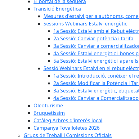
El portal de la sequera
Transició Energètica
Mesures d'estalvi per a autònoms, come
Sessions Webinars Estalvi energètic
1a Sessió: Estalvi amb el Rebut elèctr
2a Sessió: Canviar potència i tarifa
3a Sessió: Canviar a comercialitzad
4a Sessió: Estalvi energètic i bones 
5a Sessió: Estalvi energètic i aparells
Sessió Webinars Estalvi en el rebut elèctr
1a Sessió: Introducció, conèixer el reb
2a Sessió: Modificar la Potència i Tar
3a Sessió: Estalvi energètic, etique
4a Sessió: Canviar a Comercialitzad
Oleoturisme
Bruquetíssim
Catàleg Arbres d'interès local
Campanya Tovalloletes 2026
Grups de Treball i Comissions Oficials