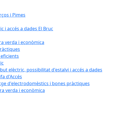
rços i Pimes
ic i accés a dades El Bruc
ora verda i econòmica
pràctiques
 eficients
ic
ut elèctric, possibilitat d'estalvi i accés a dades
ifa d'Accés
tatge d'electrodomèstics i bones pràctiques
ora verda i econòmica