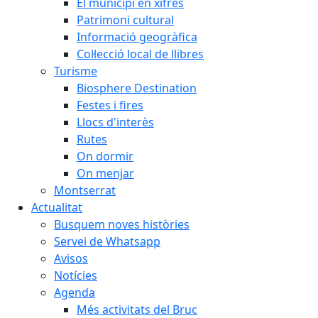
El municipi en xifres
Patrimoni cultural
Informació geogràfica
Col·lecció local de llibres
Turisme
Biosphere Destination
Festes i fires
Llocs d'interès
Rutes
On dormir
On menjar
Montserrat
Actualitat
Busquem noves històries
Servei de Whatsapp
Avisos
Notícies
Agenda
Més activitats del Bruc