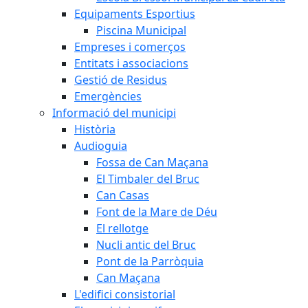
Equipaments Esportius
Piscina Municipal
Empreses i comerços
Entitats i associacions
Gestió de Residus
Emergències
Informació del municipi
Història
Audioguia
Fossa de Can Maçana
El Timbaler del Bruc
Can Casas
Font de la Mare de Déu
El rellotge
Nucli antic del Bruc
Pont de la Parròquia
Can Maçana
L'edifici consistorial