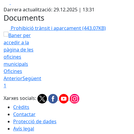
Facebook
X
Darrera actualització: 29.12.2025 | 13:31
Documents
Prohibició trànsit i aparcament
(443.07KB)
Oficines
Anterior
Següent
1
Xarxes socials:
Crèdits
Contactar
Protecció de dades
Avís legal