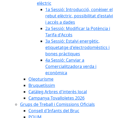
elèctric
1a Sessió: Introducció, conèixer el
rebut elèctric, possibilitat d'estalvi
i accés a dades
2a Sessió: Modificar la Potència i
Tarifa d'Accés
3a Sessió: Estalvi energètic,
etiquetatge d'electrodomèstics i
bones pràctiques
4a Sessió: Canviar a
Comercialitzadora verda i
econòmica
Oleoturisme
Bruquetíssim
Catàleg Arbres d'interès local
Campanya Tovalloletes 2026
Grups de Treball i Comissions Oficials
Consell d'Infants del Bruc
POUM