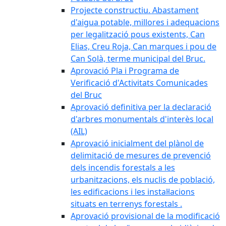
Projecte constructiu. Abastament
d'aigua potable, millores i adequacions
per legalització pous existents, Can
Elias, Creu Roja, Can marques i pou de
Can Solà, terme municipal del Bruc.
Aprovació Pla i Programa de
Verificació d'Activitats Comunicades
del Bruc
Aprovació definitiva per la declaració
d'arbres monumentals d'interès local
(AIL)
Aprovació inicialment del plànol de
delimitació de mesures de prevenció
dels incendis forestals a les
urbanitzacions, els nuclis de població,
les edificacions i les instal·lacions
situats en terrenys forestals .
Aprovació provisional de la modificació