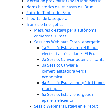
Mercat de proximitat Origen Montserrat
Noms històrics de les cases del Bruc
Ruta del Timbal del Bruc
El portal de la sequera
Transició Energètica
Mesures d'estalvi per a autònoms,
comerços i Pimes
Sessions Webinars Estalvi energètic
1a Sessió: Estalvi amb el Rebut
elèctric i accés a dades El Bruc
2a Sessió: Canviar potència i tarifa
3a Sessió: Canviar a
comercialitzadora verda i
econòmica
4a Sessió: Estalvi energètic i bones
pràctiques
5a Sessió: Estalvi energètic i
aparells eficients
Sessió Webinars Estalvi en el rebut