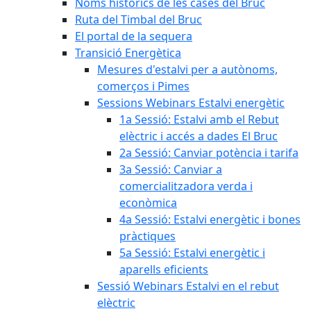
Noms històrics de les cases del Bruc
Ruta del Timbal del Bruc
El portal de la sequera
Transició Energètica
Mesures d'estalvi per a autònoms,
comerços i Pimes
Sessions Webinars Estalvi energètic
1a Sessió: Estalvi amb el Rebut
elèctric i accés a dades El Bruc
2a Sessió: Canviar potència i tarifa
3a Sessió: Canviar a
comercialitzadora verda i
econòmica
4a Sessió: Estalvi energètic i bones
pràctiques
5a Sessió: Estalvi energètic i
aparells eficients
Sessió Webinars Estalvi en el rebut
elèctric