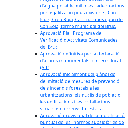
d'aigua potable, millores i adequacions
per legalització pous existents, Can
Elias, Creu Roja, Can marques i pou de
Can Solà, terme municipal del Bruc.
Aprovació Pla i Programa de
Verificació d'Activitats Comunicades
del Bruc
Aprovació definitiva per la declaració
d'arbres monumentals d'interès local
(AIL)
Aprovació inicialment del plànol de
delimitació de mesures de prevenció
dels incendis forestals a les
urbanitzacions, els nuclis de població,
les edificacions i les instal·lacions
situats en terrenys forestals .
Aprovació provisional de la modificació
puntual de les “normes subsidiàries de