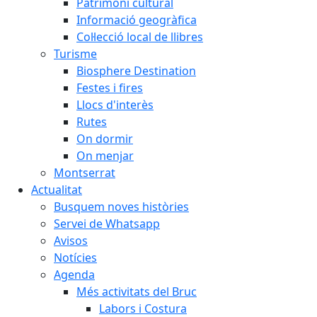
Patrimoni cultural
Informació geogràfica
Col·lecció local de llibres
Turisme
Biosphere Destination
Festes i fires
Llocs d'interès
Rutes
On dormir
On menjar
Montserrat
Actualitat
Busquem noves històries
Servei de Whatsapp
Avisos
Notícies
Agenda
Més activitats del Bruc
Labors i Costura