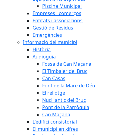
Piscina Municipal
Empreses i comerços
Entitats i associacions
Gestió de Residus
Emergències
Informació del municipi
Història
Audioguia
Fossa de Can Maçana
El Timbaler del Bruc
Can Casas
Font de la Mare de Déu
El rellotge
Nucli antic del Bruc
Pont de la Parròquia
Can Maçana
L'edifici consistorial
El municipi en xifres