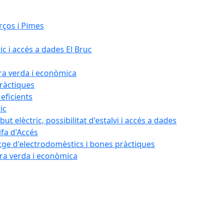
rços i Pimes
ic i accés a dades El Bruc
ora verda i econòmica
pràctiques
 eficients
ic
ut elèctric, possibilitat d'estalvi i accés a dades
ifa d'Accés
tatge d'electrodomèstics i bones pràctiques
ora verda i econòmica