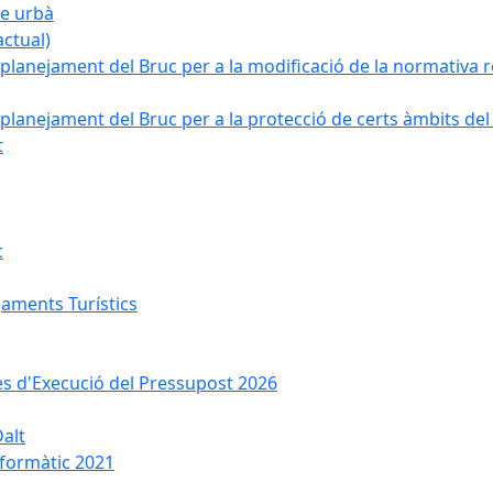
ge urbà
ctual)
planejament del Bruc per a la modificació de la normativa re
planejament del Bruc per a la protecció de certs àmbits del
t
c
jaments Turístics
ses d'Execució del Pressupost 2026
Dalt
nformàtic 2021