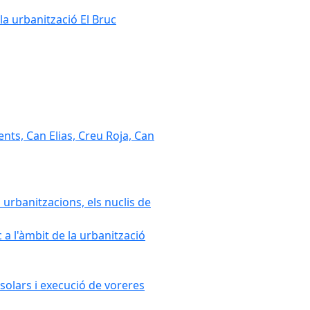
la urbanització El Bruc
nts, Can Elias, Creu Roja, Can
 urbanitzacions, els nuclis de
a l'àmbit de la urbanització
solars i execució de voreres