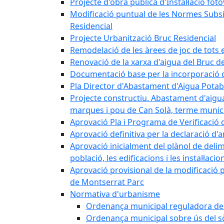
Projecte d'obra pública d'Instal·lació fo
Modificació puntual de les Normes Subsidi
Residencial
Projecte Urbanització Bruc Residencial
Remodelació de les àrees de joc de tots e
Renovació de la xarxa d'aigua del Bruc de
Documentació base per la incorporació d
Pla Director d'Abastament d'Aigua Potab
Projecte constructiu. Abastament d'aigua 
marques i pou de Can Solà, terme munici
Aprovació Pla i Programa de Verificació 
Aprovació definitiva per la declaració d'
Aprovació inicialment del plànol de delim
població, les edificacions i les instal·laci
Aprovació provisional de la modificació 
de Montserrat Parc
Normativa d'urbanisme
Ordenança municipal reguladora de la
Ordenança municipal sobre ús del sòl