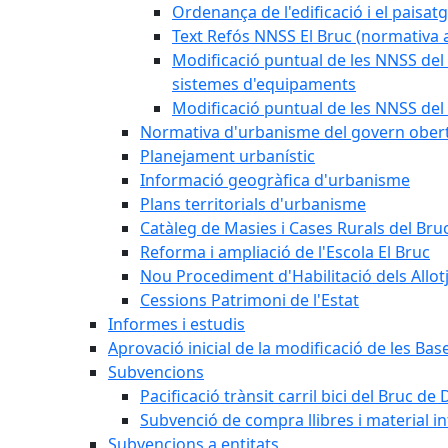
Ordenança de l'edificació i el paisat
Text Refós NNSS El Bruc (normativa a
Modificació puntual de les NNSS del 
sistemes d'equipaments
Modificació puntual de les NNSS del 
Normativa d'urbanisme del govern ober
Planejament urbanístic
Informació geogràfica d'urbanisme
Plans territorials d'urbanisme
Catàleg de Masies i Cases Rurals del Bru
Reforma i ampliació de l'Escola El Bruc
Nou Procediment d'Habilitació dels Allot
Cessions Patrimoni de l'Estat
Informes i estudis
Aprovació inicial de la modificació de les Ba
Subvencions
Pacificació trànsit carril bici del Bruc de 
Subvenció de compra llibres i material i
Subvencions a entitats