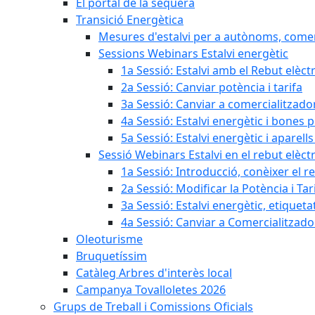
El portal de la sequera
Transició Energètica
Mesures d'estalvi per a autònoms, come
Sessions Webinars Estalvi energètic
1a Sessió: Estalvi amb el Rebut elèctr
2a Sessió: Canviar potència i tarifa
3a Sessió: Canviar a comercialitzad
4a Sessió: Estalvi energètic i bones 
5a Sessió: Estalvi energètic i aparells
Sessió Webinars Estalvi en el rebut elèctr
1a Sessió: Introducció, conèixer el reb
2a Sessió: Modificar la Potència i Tar
3a Sessió: Estalvi energètic, etique
4a Sessió: Canviar a Comercialitzad
Oleoturisme
Bruquetíssim
Catàleg Arbres d'interès local
Campanya Tovalloletes 2026
Grups de Treball i Comissions Oficials