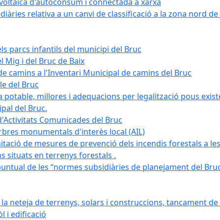
tovoltaica d'autoconsum i connectada a xarxa
àries relativa a un canvi de classificació a la zona nord de 
ls parcs infantils del municipi del Bruc
l Mig i del Bruc de Baix
e camins a l'Inventari Municipal de camins del Bruc
le del Bruc
potable, millores i adequacions per legalització pous existe
pal del Bruc.
d'Activitats Comunicades del Bruc
arbres monumentals d'interès local (AIL)
itació de mesures de prevenció dels incendis forestals a les
ons situats en terrenys forestals .
puntual de les “normes subsidiàries de planejament del Bruc 
 neteja de terrenys, solars i construccions, tancament de 
 i edificació