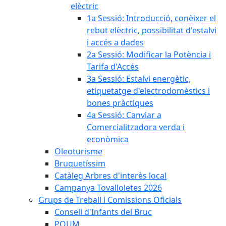
elèctric
1a Sessió: Introducció, conèixer el
rebut elèctric, possibilitat d'estalvi
i accés a dades
2a Sessió: Modificar la Potència i
Tarifa d'Accés
3a Sessió: Estalvi energètic,
etiquetatge d'electrodomèstics i
bones pràctiques
4a Sessió: Canviar a
Comercialitzadora verda i
econòmica
Oleoturisme
Bruquetíssim
Catàleg Arbres d'interès local
Campanya Tovalloletes 2026
Grups de Treball i Comissions Oficials
Consell d'Infants del Bruc
POUM