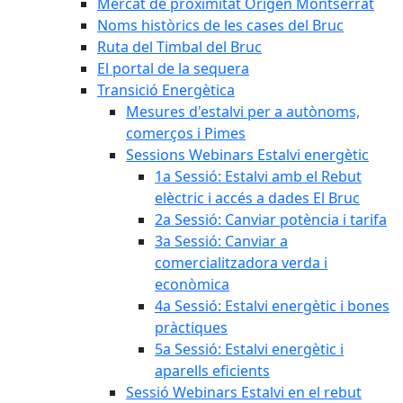
Mercat de proximitat Origen Montserrat
Noms històrics de les cases del Bruc
Ruta del Timbal del Bruc
El portal de la sequera
Transició Energètica
Mesures d'estalvi per a autònoms,
comerços i Pimes
Sessions Webinars Estalvi energètic
1a Sessió: Estalvi amb el Rebut
elèctric i accés a dades El Bruc
2a Sessió: Canviar potència i tarifa
3a Sessió: Canviar a
comercialitzadora verda i
econòmica
4a Sessió: Estalvi energètic i bones
pràctiques
5a Sessió: Estalvi energètic i
aparells eficients
Sessió Webinars Estalvi en el rebut