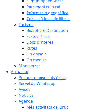
El municipi en xifres
Patrimoni cultural
Informació geogràfica
Col·lecció local de llibres
Turisme
Biosphere Destination
Festes i fires
Llocs d'interès
Rutes
On dormir
On menjar
Montserrat
Actualitat
Busquem noves històries
Servei de Whatsapp
Avisos
Notícies
Agenda
Més activitats del Bruc