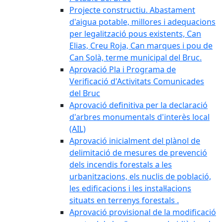
Projecte constructiu. Abastament
d'aigua potable, millores i adequacions
per legalització pous existents, Can
Elias, Creu Roja, Can marques i pou de
Can Solà, terme municipal del Bruc.
Aprovació Pla i Programa de
Verificació d'Activitats Comunicades
del Bruc
Aprovació definitiva per la declaració
d'arbres monumentals d'interès local
(AIL)
Aprovació inicialment del plànol de
delimitació de mesures de prevenció
dels incendis forestals a les
urbanitzacions, els nuclis de població,
les edificacions i les instal·lacions
situats en terrenys forestals .
Aprovació provisional de la modificació