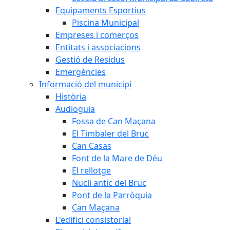
Equipaments Esportius
Piscina Municipal
Empreses i comerços
Entitats i associacions
Gestió de Residus
Emergències
Informació del municipi
Història
Audioguia
Fossa de Can Maçana
El Timbaler del Bruc
Can Casas
Font de la Mare de Déu
El rellotge
Nucli antic del Bruc
Pont de la Parròquia
Can Maçana
L'edifici consistorial