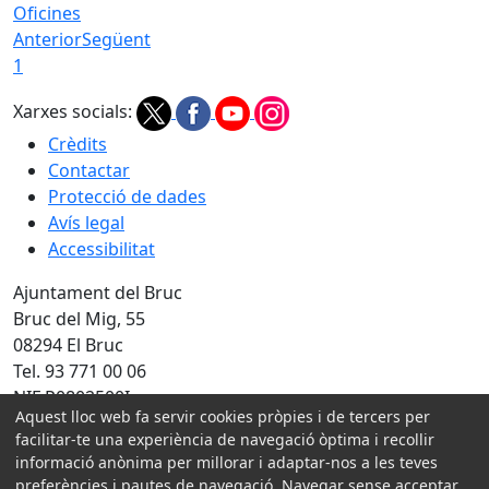
Oficines
Anterior
Següent
1
Xarxes socials:
Crèdits
Contactar
Protecció de dades
Avís legal
Accessibilitat
Ajuntament del Bruc
Bruc del Mig, 55
08294 El Bruc
Tel. 93 771 00 06
NIF P0802500I
Aquest lloc web fa servir cookies pròpies i de tercers per
facilitar-te una experiència de navegació òptima i recollir
Amb la col·laboració de:
informació anònima per millorar i adaptar-nos a les teves
preferències i pautes de navegació. Navegar sense acceptar