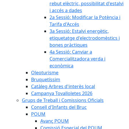
rebut elèctric, possibilitat d'estalvi
i accés a dades
2a Sessió: Modificar la Potència i
Tarifa d'Accés
3a Sessió: Estalvi energètic,
etiquetatge d'electrodomèstics i
bones pràctiques
4a Sessió: Canviar a
Comercialitzadora verda i
econòmica
Oleoturisme
Bruquetíssim
Catàleg Arbres d'interès local
Campanya Tovalloletes 2026
Grups de Treball i Comissions Oficials
Consell d'Infants del Bruc
POUM
Avanç POUM
Comissió Especial del POUM