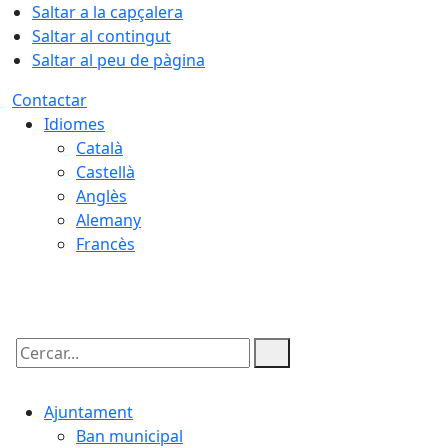
Saltar a la capçalera
Saltar al contingut
Saltar al peu de pàgina
Contactar
Idiomes
Català
Castellà
Anglès
Alemany
Francès
08.08.2026 | 09:33
Cercar:
Ajuntament
Ban municipal