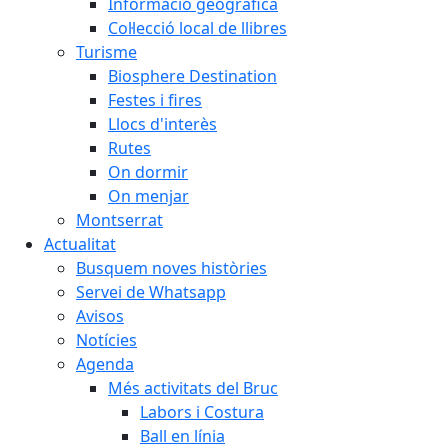
Informació geogràfica
Col·lecció local de llibres
Turisme
Biosphere Destination
Festes i fires
Llocs d'interès
Rutes
On dormir
On menjar
Montserrat
Actualitat
Busquem noves històries
Servei de Whatsapp
Avisos
Notícies
Agenda
Més activitats del Bruc
Labors i Costura
Ball en línia