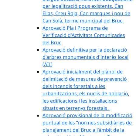
per legalització pous existents, Can
Elias, Creu Roja, Can marques i pou de
Can Solà, terme municipal del Bruc.
Aprovació Pla i Programa de
Verificació d'Activitats Comunicades
del Bruc
Aprovació definitiva per la declaració
d'arbres monumentals d'interès local
(AIL)
Aprovació inicialment del plànol de
delimitació de mesures de prevenció
dels incendis forestals a les
urbanitzacions, els nuclis de població,
les edificacions i les instal·lacions
situats en terrenys forestals .
Aprovació provisional de la modificació
puntual de les “normes subsidiàries de
planejament del Bruc a l'àmbit de la