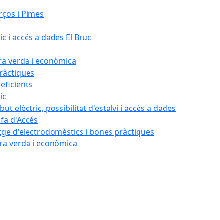
rços i Pimes
ic i accés a dades El Bruc
ora verda i econòmica
pràctiques
 eficients
ic
ut elèctric, possibilitat d'estalvi i accés a dades
ifa d'Accés
tatge d'electrodomèstics i bones pràctiques
ora verda i econòmica