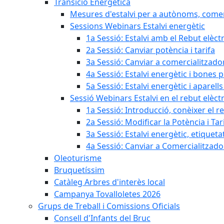
Transició Energètica
Mesures d'estalvi per a autònoms, come
Sessions Webinars Estalvi energètic
1a Sessió: Estalvi amb el Rebut elèctr
2a Sessió: Canviar potència i tarifa
3a Sessió: Canviar a comercialitzad
4a Sessió: Estalvi energètic i bones 
5a Sessió: Estalvi energètic i aparells
Sessió Webinars Estalvi en el rebut elèctr
1a Sessió: Introducció, conèixer el reb
2a Sessió: Modificar la Potència i Tar
3a Sessió: Estalvi energètic, etique
4a Sessió: Canviar a Comercialitzad
Oleoturisme
Bruquetíssim
Catàleg Arbres d'interès local
Campanya Tovalloletes 2026
Grups de Treball i Comissions Oficials
Consell d'Infants del Bruc