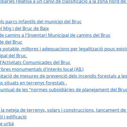
àries relativa a un canvi de classificació a la zona nord de 
ls parcs infantils del municipi del Bruc
l Mig i del Bruc de Baix
e camins a l'Inventari Municipal de camins del Bruc
le del Bruc
potable, millores i adequacions per legalització pous existe
pal del Bruc.
d'Activitats Comunicades del Bruc
arbres monumentals d'interès local (AIL)
itació de mesures de prevenció dels incendis forestals a les
ons situats en terrenys forestals .
puntual de les “normes subsidiàries de planejament del Bruc 
 neteja de terrenys, solars i construccions, tancament de 
 i edificació
ge urbà