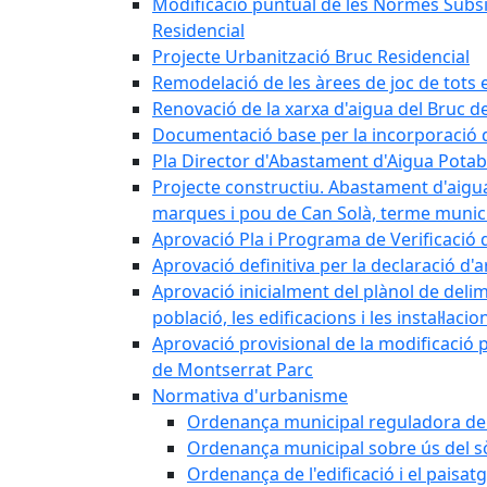
Modificació puntual de les Normes Subsidi
Residencial
Projecte Urbanització Bruc Residencial
Remodelació de les àrees de joc de tots e
Renovació de la xarxa d'aigua del Bruc de
Documentació base per la incorporació d
Pla Director d'Abastament d'Aigua Potab
Projecte constructiu. Abastament d'aigua 
marques i pou de Can Solà, terme munici
Aprovació Pla i Programa de Verificació 
Aprovació definitiva per la declaració d'
Aprovació inicialment del plànol de delim
població, les edificacions i les instal·laci
Aprovació provisional de la modificació 
de Montserrat Parc
Normativa d'urbanisme
Ordenança municipal reguladora de la
Ordenança municipal sobre ús del sòl
Ordenança de l'edificació i el paisat