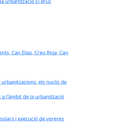
la urbanització El Bruc
nts, Can Elias, Creu Roja, Can
 urbanitzacions, els nuclis de
a l'àmbit de la urbanització
solars i execució de voreres