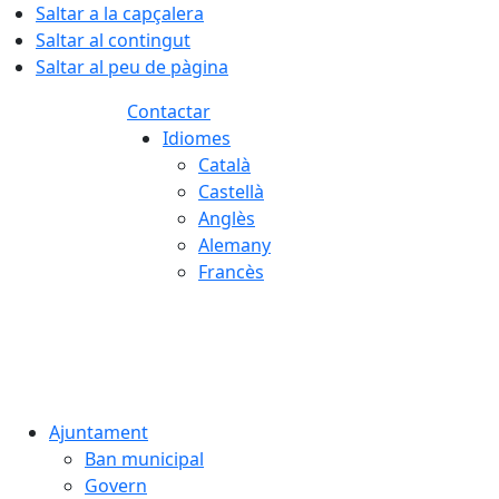
Saltar a la capçalera
Saltar al contingut
Saltar al peu de pàgina
Contactar
Idiomes
Català
Castellà
Anglès
Alemany
Francès
07.08.2026 | 23:41
Ajuntament
Ban municipal
Govern