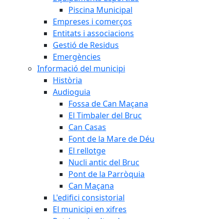
Piscina Municipal
Empreses i comerços
Entitats i associacions
Gestió de Residus
Emergències
Informació del municipi
Història
Audioguia
Fossa de Can Maçana
El Timbaler del Bruc
Can Casas
Font de la Mare de Déu
El rellotge
Nucli antic del Bruc
Pont de la Parròquia
Can Maçana
L'edifici consistorial
El municipi en xifres