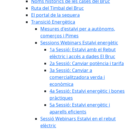
Noms històrics de les cases del Bruc
Ruta del Timbal del Bruc
El portal de la sequera
Transició Energètica
Mesures d'estalvi per a autònoms,
comerços i Pimes
Sessions Webinars Estalvi energètic
1a Sessió: Estalvi amb el Rebut
elèctric i accés a dades El Bruc
2a Sessió: Canviar potència i tarifa
3a Sessió: Canviar a
comercialitzadora verda i
econòmica
4a Sessió: Estalvi energètic i bones
pràctiques
5a Sessió: Estalvi energètic i
aparells eficients
Sessió Webinars Estalvi en el rebut
elèctric