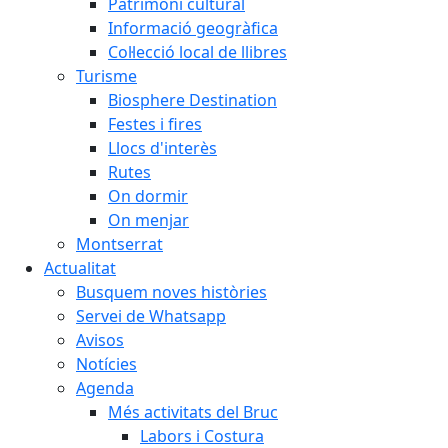
Patrimoni cultural
Informació geogràfica
Col·lecció local de llibres
Turisme
Biosphere Destination
Festes i fires
Llocs d'interès
Rutes
On dormir
On menjar
Montserrat
Actualitat
Busquem noves històries
Servei de Whatsapp
Avisos
Notícies
Agenda
Més activitats del Bruc
Labors i Costura