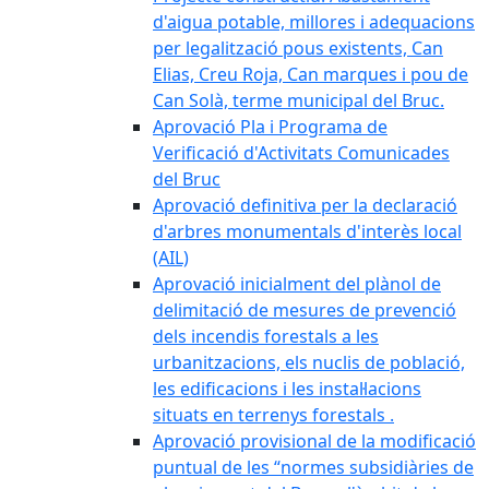
d'aigua potable, millores i adequacions
per legalització pous existents, Can
Elias, Creu Roja, Can marques i pou de
Can Solà, terme municipal del Bruc.
Aprovació Pla i Programa de
Verificació d'Activitats Comunicades
del Bruc
Aprovació definitiva per la declaració
d'arbres monumentals d'interès local
(AIL)
Aprovació inicialment del plànol de
delimitació de mesures de prevenció
dels incendis forestals a les
urbanitzacions, els nuclis de població,
les edificacions i les instal·lacions
situats en terrenys forestals .
Aprovació provisional de la modificació
puntual de les “normes subsidiàries de