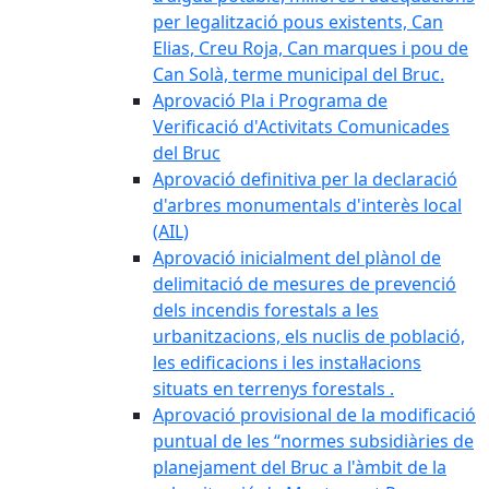
per legalització pous existents, Can
Elias, Creu Roja, Can marques i pou de
Can Solà, terme municipal del Bruc.
Aprovació Pla i Programa de
Verificació d'Activitats Comunicades
del Bruc
Aprovació definitiva per la declaració
d'arbres monumentals d'interès local
(AIL)
Aprovació inicialment del plànol de
delimitació de mesures de prevenció
dels incendis forestals a les
urbanitzacions, els nuclis de població,
les edificacions i les instal·lacions
situats en terrenys forestals .
Aprovació provisional de la modificació
puntual de les “normes subsidiàries de
planejament del Bruc a l'àmbit de la