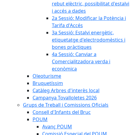
rebut elèctric, possibilitat d'estalvi
i accés a dades
2a Sessió: Modificar la Potència i
Tarifa d'Accés
3a Sessió: Estalvi energètic,
etiquetatge d'electrodomèstics i
bones pràctiques
4a Sessió: Canviar a
Comercialitzadora verda i
econòmica
Oleoturisme
Bruquetíssim
Catàleg Arbres d'interès local
Campanya Tovalloletes 2026
Grups de Treball i Comissions Oficials
Consell d'Infants del Bruc
POUM
Avanç POUM
Comissió Especial del POUM