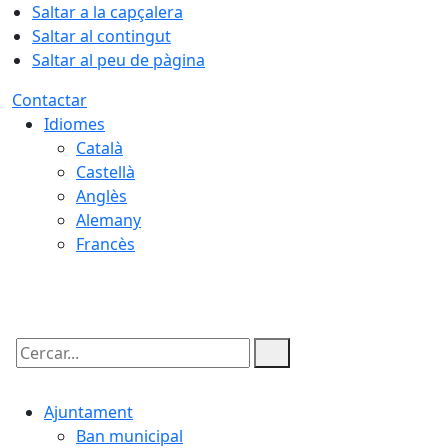
Saltar a la capçalera
Saltar al contingut
Saltar al peu de pàgina
Contactar
Idiomes
Català
Castellà
Anglès
Alemany
Francès
08.08.2026 | 17:57
Cercar:
Ajuntament
Ban municipal