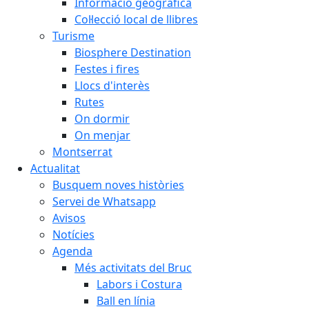
Informació geogràfica
Col·lecció local de llibres
Turisme
Biosphere Destination
Festes i fires
Llocs d'interès
Rutes
On dormir
On menjar
Montserrat
Actualitat
Busquem noves històries
Servei de Whatsapp
Avisos
Notícies
Agenda
Més activitats del Bruc
Labors i Costura
Ball en línia