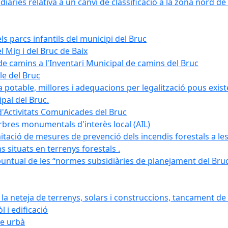
àries relativa a un canvi de classificació a la zona nord de 
ls parcs infantils del municipi del Bruc
l Mig i del Bruc de Baix
e camins a l'Inventari Municipal de camins del Bruc
le del Bruc
potable, millores i adequacions per legalització pous existe
pal del Bruc.
d'Activitats Comunicades del Bruc
arbres monumentals d'interès local (AIL)
itació de mesures de prevenció dels incendis forestals a les
ons situats en terrenys forestals .
puntual de les “normes subsidiàries de planejament del Bruc 
 neteja de terrenys, solars i construccions, tancament de 
 i edificació
ge urbà