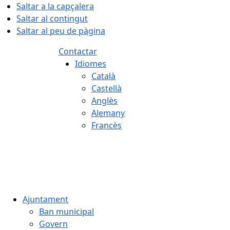
Saltar a la capçalera
Saltar al contingut
Saltar al peu de pàgina
Contactar
Idiomes
Català
Castellà
Anglès
Alemany
Francès
07.08.2026 | 07:04
Ajuntament
Ban municipal
Govern