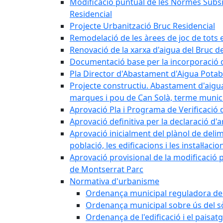
Modificació puntual de les Normes Subsidi
Residencial
Projecte Urbanització Bruc Residencial
Remodelació de les àrees de joc de tots e
Renovació de la xarxa d'aigua del Bruc de
Documentació base per la incorporació d
Pla Director d'Abastament d'Aigua Potab
Projecte constructiu. Abastament d'aigua 
marques i pou de Can Solà, terme munici
Aprovació Pla i Programa de Verificació 
Aprovació definitiva per la declaració d'
Aprovació inicialment del plànol de delim
població, les edificacions i les instal·laci
Aprovació provisional de la modificació 
de Montserrat Parc
Normativa d'urbanisme
Ordenança municipal reguladora de la
Ordenança municipal sobre ús del sòl
Ordenança de l'edificació i el paisat