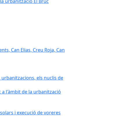
la urbanització El Bruc
nts, Can Elias, Creu Roja, Can
 urbanitzacions, els nuclis de
a l'àmbit de la urbanització
solars i execució de voreres