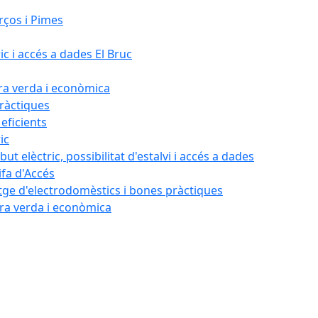
rços i Pimes
ic i accés a dades El Bruc
ora verda i econòmica
pràctiques
 eficients
ic
ut elèctric, possibilitat d'estalvi i accés a dades
ifa d'Accés
tatge d'electrodomèstics i bones pràctiques
ora verda i econòmica