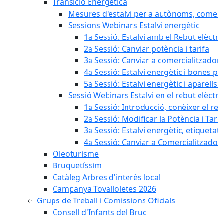
Transició Energètica
Mesures d'estalvi per a autònoms, come
Sessions Webinars Estalvi energètic
1a Sessió: Estalvi amb el Rebut elèctr
2a Sessió: Canviar potència i tarifa
3a Sessió: Canviar a comercialitzad
4a Sessió: Estalvi energètic i bones 
5a Sessió: Estalvi energètic i aparells
Sessió Webinars Estalvi en el rebut elèctr
1a Sessió: Introducció, conèixer el reb
2a Sessió: Modificar la Potència i Tar
3a Sessió: Estalvi energètic, etique
4a Sessió: Canviar a Comercialitzad
Oleoturisme
Bruquetíssim
Catàleg Arbres d'interès local
Campanya Tovalloletes 2026
Grups de Treball i Comissions Oficials
Consell d'Infants del Bruc