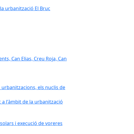
la urbanització El Bruc
nts, Can Elias, Creu Roja, Can
 urbanitzacions, els nuclis de
a l'àmbit de la urbanització
solars i execució de voreres