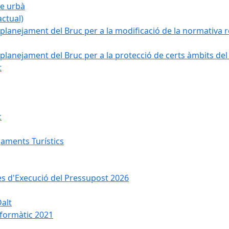
ge urbà
ctual)
planejament del Bruc per a la modificació de la normativa re
planejament del Bruc per a la protecció de certs àmbits del
t
c
jaments Turístics
ses d'Execució del Pressupost 2026
Dalt
nformàtic 2021