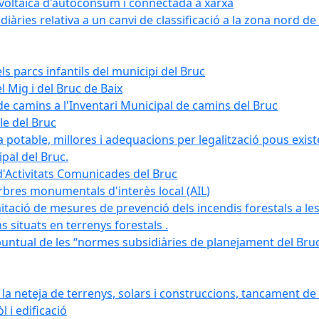
tovoltaica d'autoconsum i connectada a xarxa
àries relativa a un canvi de classificació a la zona nord de 
ls parcs infantils del municipi del Bruc
l Mig i del Bruc de Baix
e camins a l'Inventari Municipal de camins del Bruc
le del Bruc
potable, millores i adequacions per legalització pous existe
pal del Bruc.
d'Activitats Comunicades del Bruc
arbres monumentals d'interès local (AIL)
itació de mesures de prevenció dels incendis forestals a les
ons situats en terrenys forestals .
puntual de les “normes subsidiàries de planejament del Bruc 
 neteja de terrenys, solars i construccions, tancament de 
 i edificació