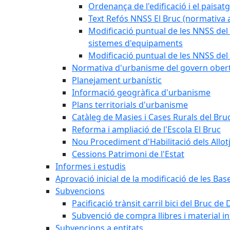
Ordenança de l'edificació i el paisat
Text Refós NNSS El Bruc (normativa a
Modificació puntual de les NNSS del 
sistemes d'equipaments
Modificació puntual de les NNSS del 
Normativa d'urbanisme del govern ober
Planejament urbanístic
Informació geogràfica d'urbanisme
Plans territorials d'urbanisme
Catàleg de Masies i Cases Rurals del Bru
Reforma i ampliació de l'Escola El Bruc
Nou Procediment d'Habilitació dels Allot
Cessions Patrimoni de l'Estat
Informes i estudis
Aprovació inicial de la modificació de les Ba
Subvencions
Pacificació trànsit carril bici del Bruc de 
Subvenció de compra llibres i material i
Subvencions a entitats