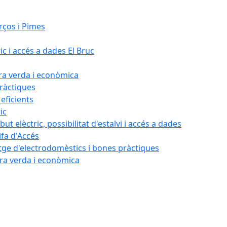
rços i Pimes
ic i accés a dades El Bruc
ora verda i econòmica
pràctiques
 eficients
ic
ut elèctric, possibilitat d'estalvi i accés a dades
ifa d'Accés
tatge d'electrodomèstics i bones pràctiques
ora verda i econòmica