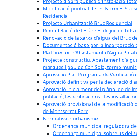
Projecte d'obra pública d'Instal·lació fo
Modificació puntual de les Normes Subsidi
Residencial
Projecte Urbanització Bruc Residencial
Remodelació de les àrees de joc de tots e
Renovació de la xarxa d'aigua del Bruc de
Documentació base per la incorporació d
Pla Director d'Abastament d'Aigua Potab
Projecte constructiu. Abastament d'aigua 
marques i pou de Can Solà, terme munici
Aprovació Pla i Programa de Verificació 
Aprovació definitiva per la declaració d'
Aprovació inicialment del plànol de delim
població, les edificacions i les instal·laci
Aprovació provisional de la modificació 
de Montserrat Parc
Normativa d'urbanisme
Ordenança municipal reguladora de la
Ordenança municipal sobre ús del sòl