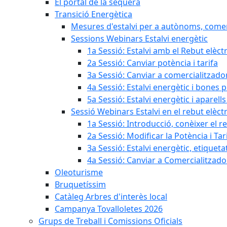
El portal de la sequera
Transició Energètica
Mesures d'estalvi per a autònoms, come
Sessions Webinars Estalvi energètic
1a Sessió: Estalvi amb el Rebut elèctr
2a Sessió: Canviar potència i tarifa
3a Sessió: Canviar a comercialitzad
4a Sessió: Estalvi energètic i bones 
5a Sessió: Estalvi energètic i aparells
Sessió Webinars Estalvi en el rebut elèctr
1a Sessió: Introducció, conèixer el reb
2a Sessió: Modificar la Potència i Tar
3a Sessió: Estalvi energètic, etique
4a Sessió: Canviar a Comercialitzad
Oleoturisme
Bruquetíssim
Catàleg Arbres d'interès local
Campanya Tovalloletes 2026
Grups de Treball i Comissions Oficials