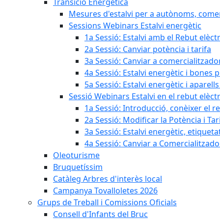
Transició Energètica
Mesures d'estalvi per a autònoms, come
Sessions Webinars Estalvi energètic
1a Sessió: Estalvi amb el Rebut elèctr
2a Sessió: Canviar potència i tarifa
3a Sessió: Canviar a comercialitzad
4a Sessió: Estalvi energètic i bones 
5a Sessió: Estalvi energètic i aparells
Sessió Webinars Estalvi en el rebut elèctr
1a Sessió: Introducció, conèixer el reb
2a Sessió: Modificar la Potència i Tar
3a Sessió: Estalvi energètic, etique
4a Sessió: Canviar a Comercialitzad
Oleoturisme
Bruquetíssim
Catàleg Arbres d'interès local
Campanya Tovalloletes 2026
Grups de Treball i Comissions Oficials
Consell d'Infants del Bruc