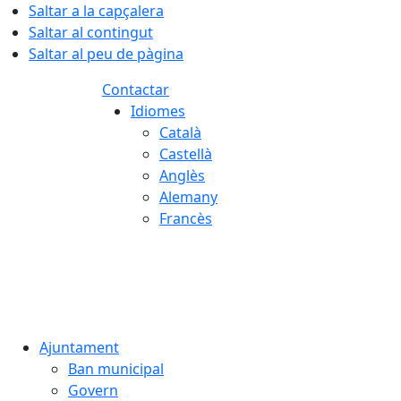
Saltar a la capçalera
Saltar al contingut
Saltar al peu de pàgina
Contactar
Idiomes
Català
Castellà
Anglès
Alemany
Francès
07.08.2026 | 00:32
Ajuntament
Ban municipal
Govern