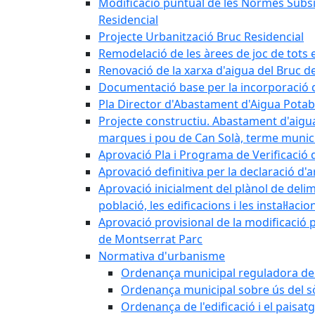
Modificació puntual de les Normes Subsidi
Residencial
Projecte Urbanització Bruc Residencial
Remodelació de les àrees de joc de tots e
Renovació de la xarxa d'aigua del Bruc de
Documentació base per la incorporació d
Pla Director d'Abastament d'Aigua Potab
Projecte constructiu. Abastament d'aigua 
marques i pou de Can Solà, terme munici
Aprovació Pla i Programa de Verificació 
Aprovació definitiva per la declaració d'
Aprovació inicialment del plànol de delim
població, les edificacions i les instal·laci
Aprovació provisional de la modificació 
de Montserrat Parc
Normativa d'urbanisme
Ordenança municipal reguladora de la
Ordenança municipal sobre ús del sòl
Ordenança de l'edificació i el paisat