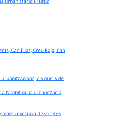
la urbanització El Bruc
nts, Can Elias, Creu Roja, Can
 urbanitzacions, els nuclis de
a l'àmbit de la urbanització
solars i execució de voreres