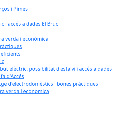
rços i Pimes
ic i accés a dades El Bruc
ora verda i econòmica
pràctiques
 eficients
ic
ut elèctric, possibilitat d'estalvi i accés a dades
ifa d'Accés
tatge d'electrodomèstics i bones pràctiques
ora verda i econòmica