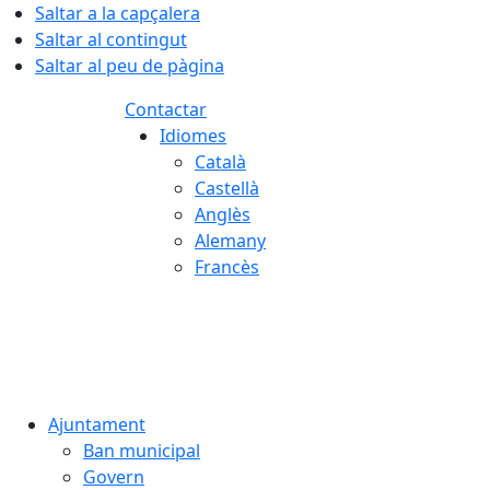
Saltar a la capçalera
Saltar al contingut
Saltar al peu de pàgina
Contactar
Idiomes
Català
Castellà
Anglès
Alemany
Francès
06.08.2026 | 10:30
Ajuntament
Ban municipal
Govern