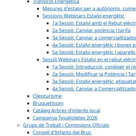
Transició Energètica
Mesures d'estalvi per a autònoms, come
Sessions Webinars Estalvi energètic
1a Sessió: Estalvi amb el Rebut elèctr
2a Sessió: Canviar potència i tarifa
3a Sessió: Canviar a comercialitzad
4a Sessió: Estalvi energètic i bones 
5a Sessió: Estalvi energètic i aparells
Sessió Webinars Estalvi en el rebut elèctr
1a Sessió: Introducció, conèixer el reb
2a Sessió: Modificar la Potència i Tar
3a Sessió: Estalvi energètic, etique
4a Sessió: Canviar a Comercialitzad
Oleoturisme
Bruquetíssim
Catàleg Arbres d'interès local
Campanya Tovalloletes 2026
Grups de Treball i Comissions Oficials
Consell d'Infants del Bruc