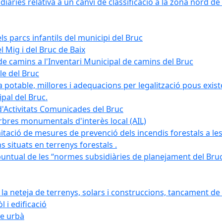
àries relativa a un canvi de classificació a la zona nord de 
ls parcs infantils del municipi del Bruc
l Mig i del Bruc de Baix
e camins a l'Inventari Municipal de camins del Bruc
le del Bruc
potable, millores i adequacions per legalització pous existe
pal del Bruc.
d'Activitats Comunicades del Bruc
arbres monumentals d'interès local (AIL)
itació de mesures de prevenció dels incendis forestals a les
ons situats en terrenys forestals .
puntual de les “normes subsidiàries de planejament del Bruc 
 neteja de terrenys, solars i construccions, tancament de 
 i edificació
ge urbà