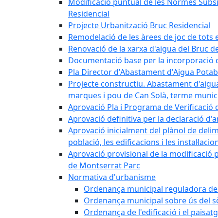
Modificació puntual de les Normes Subsidi
Residencial
Projecte Urbanització Bruc Residencial
Remodelació de les àrees de joc de tots e
Renovació de la xarxa d'aigua del Bruc de
Documentació base per la incorporació d
Pla Director d'Abastament d'Aigua Potab
Projecte constructiu. Abastament d'aigua 
marques i pou de Can Solà, terme munici
Aprovació Pla i Programa de Verificació 
Aprovació definitiva per la declaració d'
Aprovació inicialment del plànol de delim
població, les edificacions i les instal·laci
Aprovació provisional de la modificació 
de Montserrat Parc
Normativa d'urbanisme
Ordenança municipal reguladora de la
Ordenança municipal sobre ús del sòl
Ordenança de l'edificació i el paisat