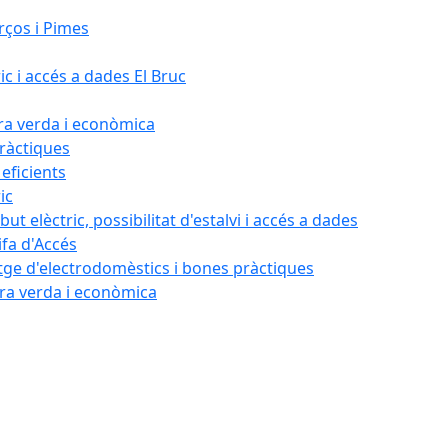
rços i Pimes
ic i accés a dades El Bruc
ora verda i econòmica
pràctiques
 eficients
ic
ut elèctric, possibilitat d'estalvi i accés a dades
ifa d'Accés
tatge d'electrodomèstics i bones pràctiques
ora verda i econòmica