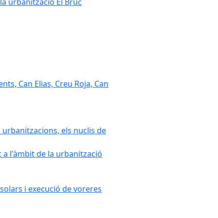
la urbanització El Bruc
nts, Can Elias, Creu Roja, Can
 urbanitzacions, els nuclis de
a l'àmbit de la urbanització
solars i execució de voreres