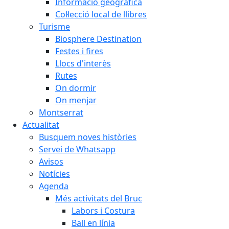
Informació geogràfica
Col·lecció local de llibres
Turisme
Biosphere Destination
Festes i fires
Llocs d'interès
Rutes
On dormir
On menjar
Montserrat
Actualitat
Busquem noves històries
Servei de Whatsapp
Avisos
Notícies
Agenda
Més activitats del Bruc
Labors i Costura
Ball en línia