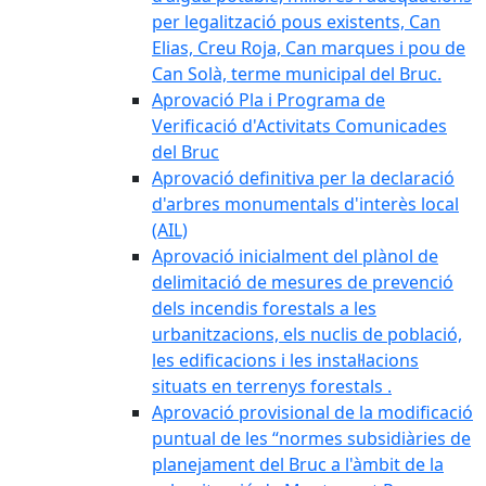
per legalització pous existents, Can
Elias, Creu Roja, Can marques i pou de
Can Solà, terme municipal del Bruc.
Aprovació Pla i Programa de
Verificació d'Activitats Comunicades
del Bruc
Aprovació definitiva per la declaració
d'arbres monumentals d'interès local
(AIL)
Aprovació inicialment del plànol de
delimitació de mesures de prevenció
dels incendis forestals a les
urbanitzacions, els nuclis de població,
les edificacions i les instal·lacions
situats en terrenys forestals .
Aprovació provisional de la modificació
puntual de les “normes subsidiàries de
planejament del Bruc a l'àmbit de la