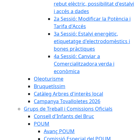
rebut elèctric, possibilitat d'estalvi
i accés a dades
2a Sessió: Modificar la Potència i
Tarifa d'Accés
3a Sessió: Estalvi energètic,
etiquetatge d'electrodomèstics i
bones pràctiques
4a Sessió: Canviar a
Comercialitzadora verda i
econòmica
Oleoturisme
Bruquetíssim
Catàleg Arbres d'interès local
Campanya Tovalloletes 2026
Grups de Treball i Comissions Oficials
Consell d'Infants del Bruc
POUM
Avanç POUM
Comissió Especial del POUM