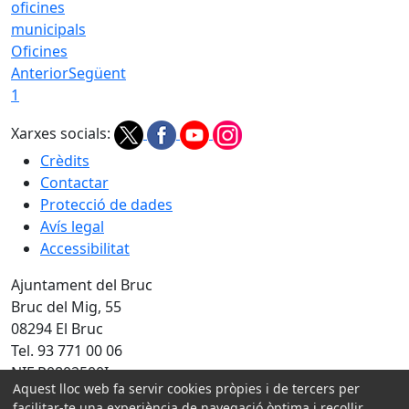
Oficines
Anterior
Següent
1
Xarxes socials:
Crèdits
Contactar
Protecció de dades
Avís legal
Accessibilitat
Ajuntament del Bruc
Bruc del Mig, 55
08294 El Bruc
Tel. 93 771 00 06
NIF P0802500I
Aquest lloc web fa servir cookies pròpies i de tercers per
Amb la col·laboració de:
facilitar-te una experiència de navegació òptima i recollir