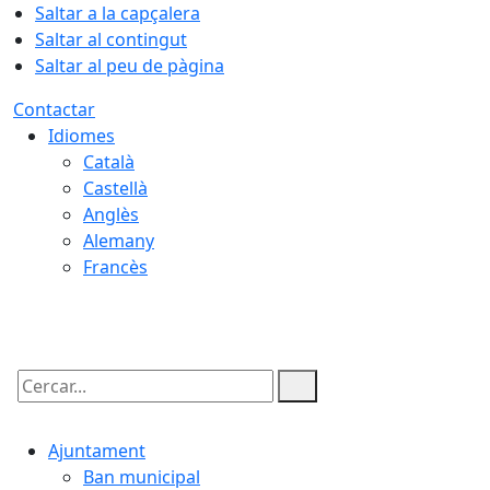
Saltar a la capçalera
Saltar al contingut
Saltar al peu de pàgina
Contactar
Idiomes
Català
Castellà
Anglès
Alemany
Francès
08.08.2026 | 12:02
Cercar:
Ajuntament
Ban municipal