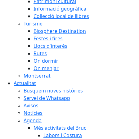
Patrimoni cultural
Informació geogràfica
Col·lecció local de llibres
Turisme
Biosphere Destination
Festes i fires
Llocs d'interès
Rutes
On dormir
On menjar
Montserrat
Actualitat
Busquem noves històries
Servei de Whatsapp
Avisos
Notícies
Agenda
Més activitats del Bruc
Labors i Costura