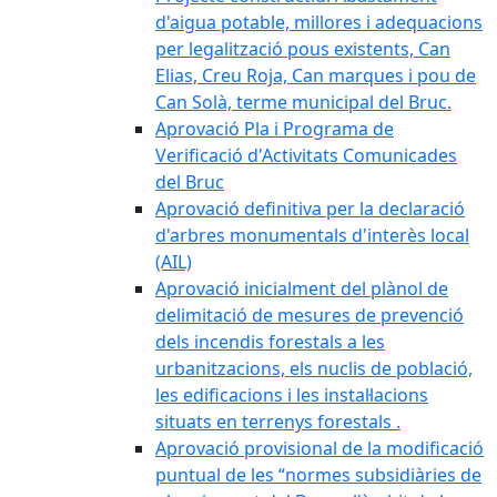
d'aigua potable, millores i adequacions
per legalització pous existents, Can
Elias, Creu Roja, Can marques i pou de
Can Solà, terme municipal del Bruc.
Aprovació Pla i Programa de
Verificació d'Activitats Comunicades
del Bruc
Aprovació definitiva per la declaració
d'arbres monumentals d'interès local
(AIL)
Aprovació inicialment del plànol de
delimitació de mesures de prevenció
dels incendis forestals a les
urbanitzacions, els nuclis de població,
les edificacions i les instal·lacions
situats en terrenys forestals .
Aprovació provisional de la modificació
puntual de les “normes subsidiàries de