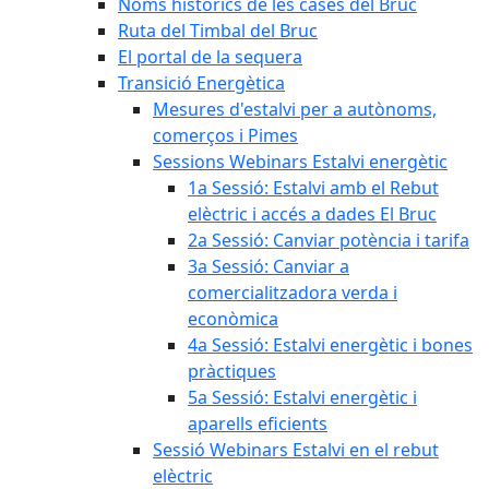
Noms històrics de les cases del Bruc
Ruta del Timbal del Bruc
El portal de la sequera
Transició Energètica
Mesures d'estalvi per a autònoms,
comerços i Pimes
Sessions Webinars Estalvi energètic
1a Sessió: Estalvi amb el Rebut
elèctric i accés a dades El Bruc
2a Sessió: Canviar potència i tarifa
3a Sessió: Canviar a
comercialitzadora verda i
econòmica
4a Sessió: Estalvi energètic i bones
pràctiques
5a Sessió: Estalvi energètic i
aparells eficients
Sessió Webinars Estalvi en el rebut
elèctric