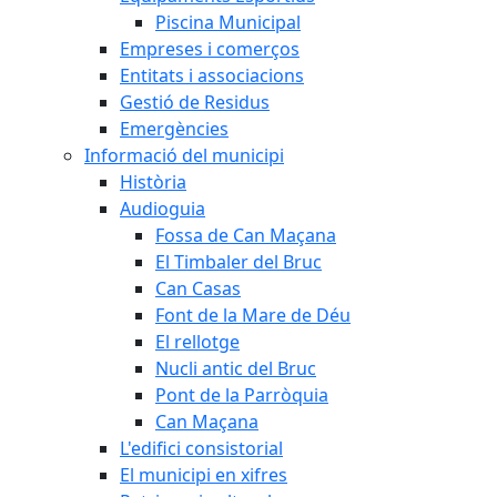
Piscina Municipal
Empreses i comerços
Entitats i associacions
Gestió de Residus
Emergències
Informació del municipi
Història
Audioguia
Fossa de Can Maçana
El Timbaler del Bruc
Can Casas
Font de la Mare de Déu
El rellotge
Nucli antic del Bruc
Pont de la Parròquia
Can Maçana
L'edifici consistorial
El municipi en xifres