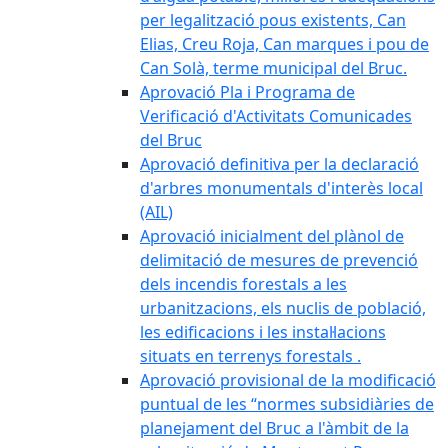
per legalització pous existents, Can
Elias, Creu Roja, Can marques i pou de
Can Solà, terme municipal del Bruc.
Aprovació Pla i Programa de
Verificació d'Activitats Comunicades
del Bruc
Aprovació definitiva per la declaració
d'arbres monumentals d'interès local
(AIL)
Aprovació inicialment del plànol de
delimitació de mesures de prevenció
dels incendis forestals a les
urbanitzacions, els nuclis de població,
les edificacions i les instal·lacions
situats en terrenys forestals .
Aprovació provisional de la modificació
puntual de les “normes subsidiàries de
planejament del Bruc a l'àmbit de la