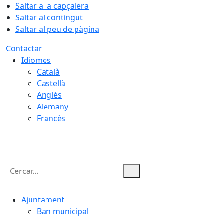
Saltar a la capçalera
Saltar al contingut
Saltar al peu de pàgina
Contactar
Idiomes
Català
Castellà
Anglès
Alemany
Francès
09.08.2026 | 07:47
Cercar:
Ajuntament
Ban municipal