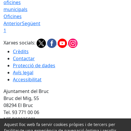
Oficines
Anterior
Següent
1
Xarxes socials:
Crèdits
Contactar
Protecció de dades
Avís legal
Accessibilitat
Ajuntament del Bruc
Bruc del Mig, 55
08294 El Bruc
Tel. 93 771 00 06
NIF P0802500I
Aquest lloc web fa servir cookies pròpies i de tercers per
Amb la col·laboració de:
facilitar-te una experiència de navegació òptima i recollir