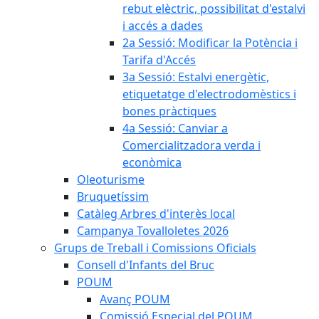
rebut elèctric, possibilitat d'estalvi
i accés a dades
2a Sessió: Modificar la Potència i
Tarifa d'Accés
3a Sessió: Estalvi energètic,
etiquetatge d'electrodomèstics i
bones pràctiques
4a Sessió: Canviar a
Comercialitzadora verda i
econòmica
Oleoturisme
Bruquetíssim
Catàleg Arbres d'interès local
Campanya Tovalloletes 2026
Grups de Treball i Comissions Oficials
Consell d'Infants del Bruc
POUM
Avanç POUM
Comissió Especial del POUM