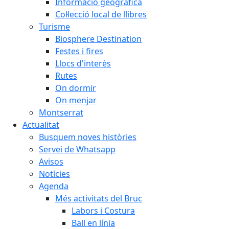
Informació geogràfica
Col·lecció local de llibres
Turisme
Biosphere Destination
Festes i fires
Llocs d'interès
Rutes
On dormir
On menjar
Montserrat
Actualitat
Busquem noves històries
Servei de Whatsapp
Avisos
Notícies
Agenda
Més activitats del Bruc
Labors i Costura
Ball en línia