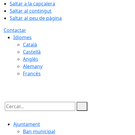
Saltar a la capçalera
Saltar al contingut
Saltar al peu de pàgina
Contactar
Idiomes
Català
Castellà
Anglès
Alemany
Francès
06.08.2026 | 06:53
Cercar:
Ajuntament
Ban municipal