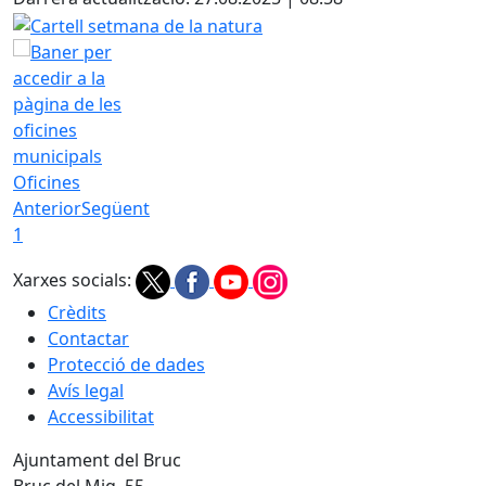
Cartell setmana de la natura
Oficines
Anterior
Següent
1
Xarxes socials:
Crèdits
Contactar
Protecció de dades
Avís legal
Accessibilitat
Ajuntament del Bruc
Bruc del Mig, 55