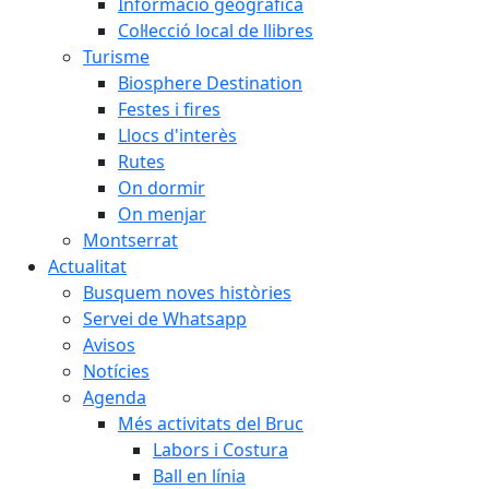
Informació geogràfica
Col·lecció local de llibres
Turisme
Biosphere Destination
Festes i fires
Llocs d'interès
Rutes
On dormir
On menjar
Montserrat
Actualitat
Busquem noves històries
Servei de Whatsapp
Avisos
Notícies
Agenda
Més activitats del Bruc
Labors i Costura
Ball en línia