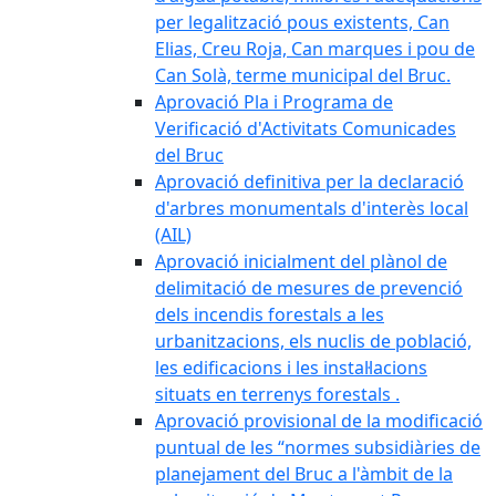
per legalització pous existents, Can
Elias, Creu Roja, Can marques i pou de
Can Solà, terme municipal del Bruc.
Aprovació Pla i Programa de
Verificació d'Activitats Comunicades
del Bruc
Aprovació definitiva per la declaració
d'arbres monumentals d'interès local
(AIL)
Aprovació inicialment del plànol de
delimitació de mesures de prevenció
dels incendis forestals a les
urbanitzacions, els nuclis de població,
les edificacions i les instal·lacions
situats en terrenys forestals .
Aprovació provisional de la modificació
puntual de les “normes subsidiàries de
planejament del Bruc a l'àmbit de la