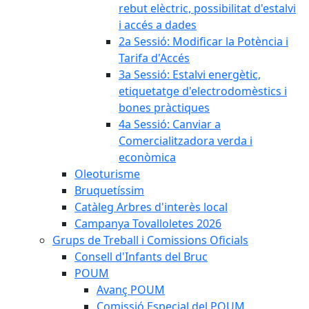
rebut elèctric, possibilitat d'estalvi
i accés a dades
2a Sessió: Modificar la Potència i
Tarifa d'Accés
3a Sessió: Estalvi energètic,
etiquetatge d'electrodomèstics i
bones pràctiques
4a Sessió: Canviar a
Comercialitzadora verda i
econòmica
Oleoturisme
Bruquetíssim
Catàleg Arbres d'interès local
Campanya Tovalloletes 2026
Grups de Treball i Comissions Oficials
Consell d'Infants del Bruc
POUM
Avanç POUM
Comissió Especial del POUM