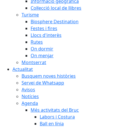
Informació geogràfica
Col·lecció local de llibres
Turisme
Biosphere Destination
Festes i fires
Llocs d'interès
Rutes
On dormir
On menjar
Montserrat
Actualitat
Busquem noves històries
Servei de Whatsapp
Avisos
Notícies
Agenda
Més activitats del Bruc
Labors i Costura
Ball en línia