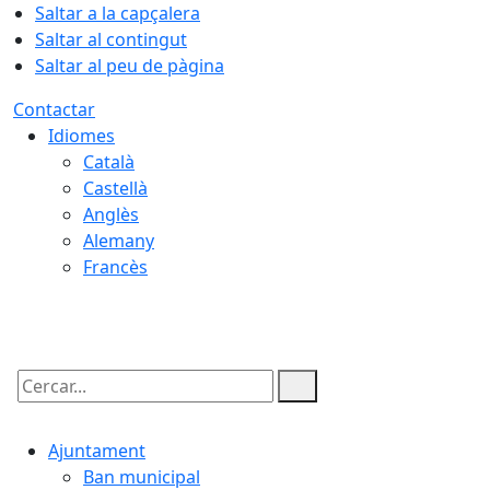
Saltar a la capçalera
Saltar al contingut
Saltar al peu de pàgina
Contactar
Idiomes
Català
Castellà
Anglès
Alemany
Francès
09.08.2026 | 05:35
Cercar:
Ajuntament
Ban municipal