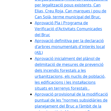
per legalització pous existents, Can
Elias, Creu Roja, Can marques i pou de
Can Solà, terme municipal del Bruc.
Aprovació Pla i Programa de
Verificació d'Activitats Comunicades
del Bruc
Aprovació definitiva per la declaració
d'arbres monumentals d'interès local
(AIL)
Aprovació inicialment del plànol de
delimitació de mesures de prevenció
dels incendis forestals a les
urbanitzacions, els nuclis de població,
les edificacions i les instal·lacions
situats en terrenys forestals .
Aprovació provisional de la modificació
puntual de les “normes subsidiàries de
planejament del Bruc a l'àmbit de la