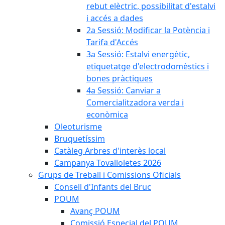
rebut elèctric, possibilitat d'estalvi
i accés a dades
2a Sessió: Modificar la Potència i
Tarifa d'Accés
3a Sessió: Estalvi energètic,
etiquetatge d'electrodomèstics i
bones pràctiques
4a Sessió: Canviar a
Comercialitzadora verda i
econòmica
Oleoturisme
Bruquetíssim
Catàleg Arbres d'interès local
Campanya Tovalloletes 2026
Grups de Treball i Comissions Oficials
Consell d'Infants del Bruc
POUM
Avanç POUM
Comissió Especial del POUM