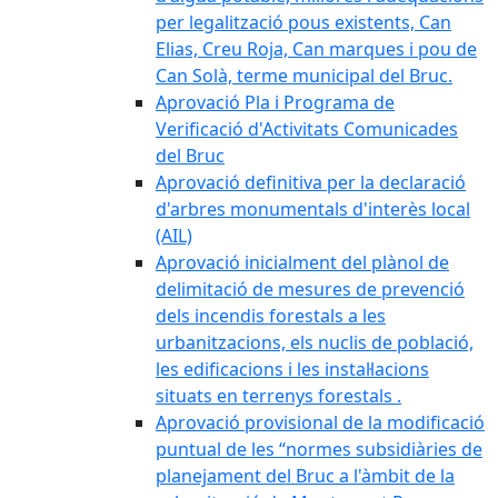
per legalització pous existents, Can
Elias, Creu Roja, Can marques i pou de
Can Solà, terme municipal del Bruc.
Aprovació Pla i Programa de
Verificació d'Activitats Comunicades
del Bruc
Aprovació definitiva per la declaració
d'arbres monumentals d'interès local
(AIL)
Aprovació inicialment del plànol de
delimitació de mesures de prevenció
dels incendis forestals a les
urbanitzacions, els nuclis de població,
les edificacions i les instal·lacions
situats en terrenys forestals .
Aprovació provisional de la modificació
puntual de les “normes subsidiàries de
planejament del Bruc a l'àmbit de la