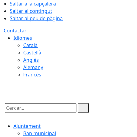
Saltar a la capçalera
Saltar al contingut
Saltar al peu de pàgina
Contactar
Idiomes
Català
Castellà
Anglès
Alemany
Francès
09.08.2026 | 07:03
Cercar:
Ajuntament
Ban municipal