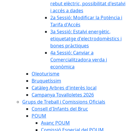
rebut elèctric, possibilitat d'estalvi
i accés a dades
2a Sessió: Modificar la Potència i
Tarifa d'Accés
3a Sessió: Estalvi energètic,
etiquetatge d'electrodomèstics i
bones pràctiques
4a Sessió: Canviar a
Comercialitzadora verda i
econòmica
Oleoturisme
Bruquetíssim
Catàleg Arbres d'interès local
Campanya Tovalloletes 2026
Grups de Treball i Comissions Oficials
Consell d'Infants del Bruc
POUM
Avanç POUM
Comissió Especial del POUM