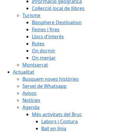
Informació geogràfica
Col·lecció local de llibres
Turisme
Biosphere Destination
Festes i fires
Llocs d'interès
Rutes
On dormir
On menjar
Montserrat
Actualitat
Busquem noves històries
Servei de Whatsapp
Avisos
Notícies
Agenda
Més activitats del Bruc
Labors i Costura
Ball en línia